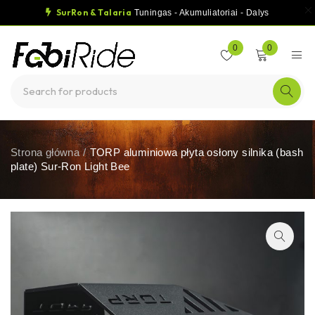
SurRon & Talaria
Tuningas - Akumuliatoriai - Dalys
0
0
Strona główna
/
TORP aluminiowa płyta osłony silnika (bash
plate) Sur-Ron Light Bee