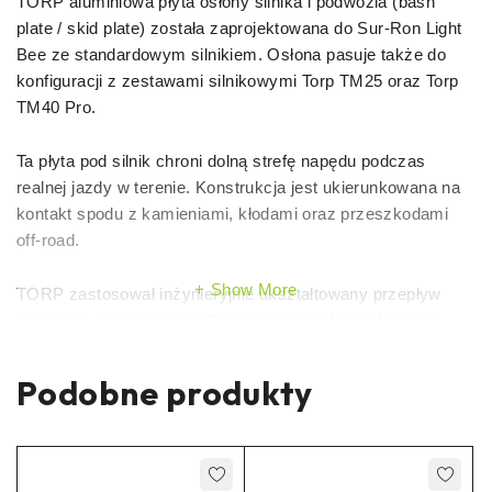
TORP aluminiowa płyta osłony silnika i podwozia (bash
plate / skid plate) została zaprojektowana do Sur-Ron Light
Bee ze standardowym silnikiem. Osłona pasuje także do
konfiguracji z zestawami silnikowymi Torp TM25 oraz Torp
TM40 Pro.
Ta płyta pod silnik chroni dolną strefę napędu podczas
realnej jazdy w terenie. Konstrukcja jest ukierunkowana na
kontakt spodu z kamieniami, kłodami oraz przeszkodami
off-road.
Show More
TORP zastosował inżynieryjnie ukształtowany przepływ
powietrza (engineered airflow) oraz powłokę malowania
proszkowego (powder coat). Płyta wykorzystuje pełne
spoiny (seamless welds), aby przenosić obciążenia
Podobne produkty
udarowe w dolnej części motocykla.
Korzyści