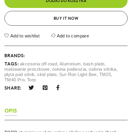
DODAJ DO KOSZYKA
BUY IT NOW
Add to wishlist
Add to compare
BRANDS:
TAGS:
akcesoria off-road
,
Aluminium
,
bash plate
,
malowanie proszkowe
,
osłona podwozia
,
osłona silnika
,
płyta pod silnik
,
skid plate
,
Sur-Ron Light Bee
,
TM25
,
TM40 Pro
,
Torp
SHARE:
OPIS