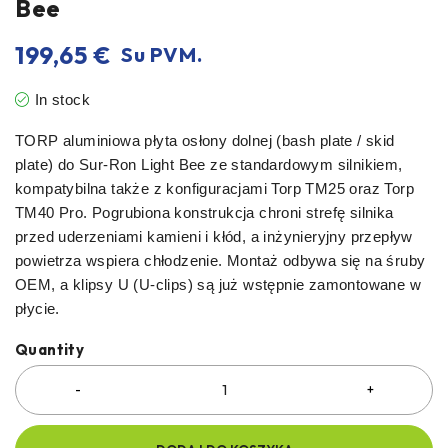
Bee
199,65
€
Su PVM.
In stock
TORP aluminiowa płyta osłony dolnej (bash plate / skid
plate) do Sur-Ron Light Bee ze standardowym silnikiem,
kompatybilna także z konfiguracjami Torp TM25 oraz Torp
TM40 Pro. Pogrubiona konstrukcja chroni strefę silnika
przed uderzeniami kamieni i kłód, a inżynieryjny przepływ
powietrza wspiera chłodzenie. Montaż odbywa się na śruby
OEM, a klipsy U (U-clips) są już wstępnie zamontowane w
płycie.
Quantity