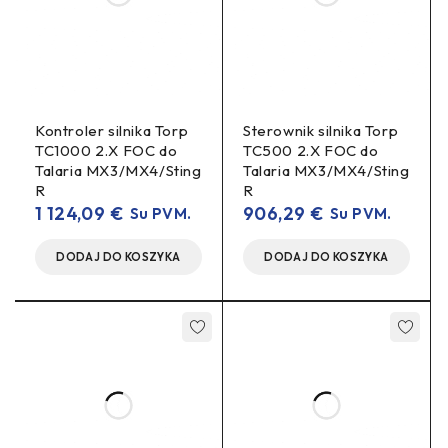
trasach, gdzie uderzenia w dolną strefę są powtarzalne.
Jednocześnie płyta utrzymuje przepływ powietrza potrzebny
do chłodzenia silnika.
Zawartość zestawu
Kontroler silnika Torp
Sterownik silnika Torp
TC1000 2.X FOC do
TC500 2.X FOC do
TORP aluminiowa płyta osłony dolnej (bash plate /
Talaria MX3/MX4/Sting
Talaria MX3/MX4/Sting
skid plate) ze wstępnie zamontowanymi klipsami U
R
R
(U-clips).
1 124,09
€
906,29
€
Su PVM.
Su PVM.
Specyfikacja techniczna
DODAJ DO KOSZYKA
DODAJ DO KOSZYKA
Producent
TORP (Torp Motors)
Płyta osłony dolnej (bash plate
Typ produktu
/ skid plate), osłona silnika