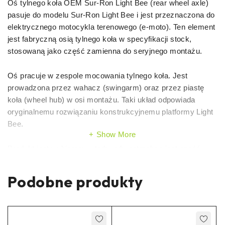
Oś tylnego koła OEM Sur-Ron Light Bee (rear wheel axle)
pasuje do modelu Sur-Ron Light Bee i jest przeznaczona do
elektrycznego motocykla terenowego (e-moto). Ten element
jest fabryczną osią tylnego koła w specyfikacji stock,
stosowaną jako część zamienna do seryjnego montażu.
Oś pracuje w zespole mocowania tylnego koła. Jest
prowadzona przez wahacz (swingarm) oraz przez piastę
koła (wheel hub) w osi montażu. Taki układ odpowiada
oryginalnemu rozwiązaniu konstrukcyjnemu platformy Light
Bee.
Show More
Produkt jest wybierany wtedy, gdy potrzebna jest część
tego samego typu co fabryczna. Sprawdza się przy
wymianie osi uszkodzonej lub zużytej, bez zmian w
Podobne produkty
geometrii i bez przeróbek mocowania.
Zalety osi tylnego koła OEM