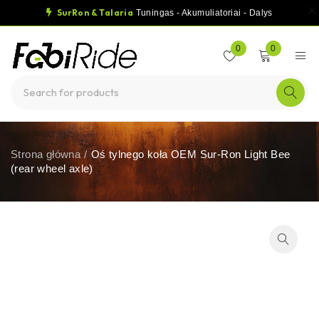
SurRon & Talaria
Tuningas - Akumuliatoriai - Dalys
0
0
Strona główna
/
Oś tylnego koła OEM Sur-Ron Light Bee
(rear wheel axle)