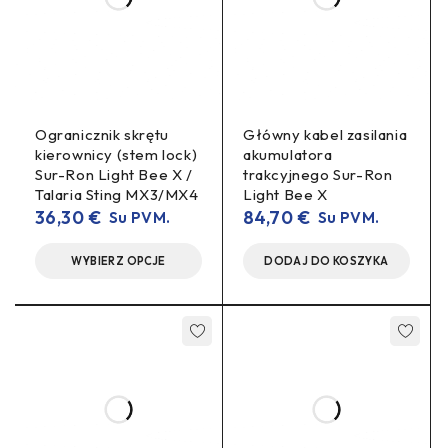
Produkt wybierają osoby wykonujące naprawę zespołu
tylnego koła. Oś jest stosowana wtedy, gdy celem jest
powrót do oryginalnego schematu montażu bez
modyfikowania konstrukcji.
Ogranicznik skrętu
Główny kabel zasilania
Zastosowanie dotyczy prac serwisowych przy tylnej części
kierownicy (stem lock)
akumulatora
Sur-Ron Light Bee X /
trakcyjnego Sur-Ron
układu jezdnego. Oś jest montowana w linii osiowej przez
Talaria Sting MX3/MX4
Light Bee X
wahacz (swingarm) i piastę (wheel hub), co odpowiada
36,30
€
84,70
€
Su PVM.
Su PVM.
standardowemu rozwiązaniu Light Bee.
WYBIERZ OPCJE
DODAJ DO KOSZYKA
Zawartość opakowania
Oś tylnego koła Sur-Ron Light Bee (OEM / stock) – 1
szt.
Dane techniczne