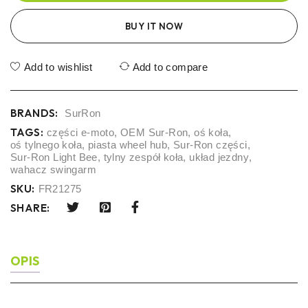
BUY IT NOW
Add to wishlist
Add to compare
BRANDS:
SurRon
TAGS:
części e-moto
,
OEM Sur-Ron
,
oś koła
,
oś tylnego koła
,
piasta wheel hub
,
Sur-Ron części
,
Sur-Ron Light Bee
,
tylny zespół koła
,
układ jezdny
,
wahacz swingarm
SKU:
FR21275
SHARE:
OPIS