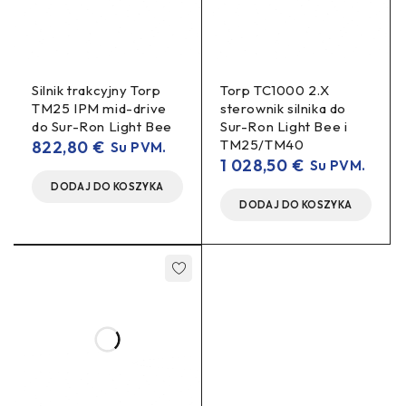
PARAMETR
WARTOŚĆ
Produkt
Light Bee Rear Wheel Axle
Silnik trakcyjny Torp
Torp TC1000 2.X
TM25 IPM mid-drive
sterownik silnika do
do Sur-Ron Light Bee
Sur-Ron Light Bee i
Oś tylnego koła (rear wheel
TM25/TM40
822,80
€
Su PVM.
Typ
axle)
1 028,50
€
Su PVM.
DODAJ DO KOSZYKA
DODAJ DO KOSZYKA
Zespół mocowania tylnego
Przeznaczenie
koła
Platforma /
Sur-Ron Light Bee
kompatybilność
Oryginalna część zamienna
Status OEM
(OEM / stock)