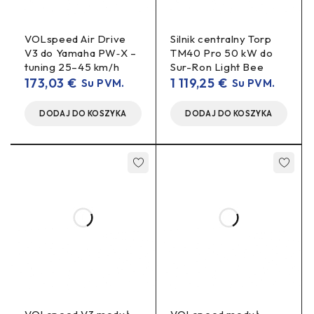
Rozszerzenie strefy ograniczania do 2×
–
możesz wydłużyć zakres „down regulation”, aby
przejście przy limicie było mniej gwałtowne.
VOLspeed Air Drive
Silnik centralny Torp
V3 do Yamaha PW‑X –
TM40 Pro 50 kW do
Poprawne wskazania na liczniku
– prędkość,
tuning 25–45 km/h
Sur-Ron Light Bee
dystans, średnia oraz prędkość maksymalna są
173,03
€
1 119,25
€
Su PVM.
Su PVM.
prezentowane poprawnie.
DODAJ DO KOSZYKA
DODAJ DO KOSZYKA
Montaż ukryty i bez ingerencji w wiązkę
– moduł
jest niewidoczny z zewnątrz i podłączany na
wtyczkach, bez modyfikacji kabli.
Dla kogo jest ten moduł
tuningowy?
VOLspeed Yamaha PW V2
jest przeznaczony do
Yamaha PW V2
e‑rowerów/pedeleków wyposażonych w
(wszystkie roczniki). Produkt adresuje użytkowników,
którzy chcą ustawiać limit wspomagania i charakter