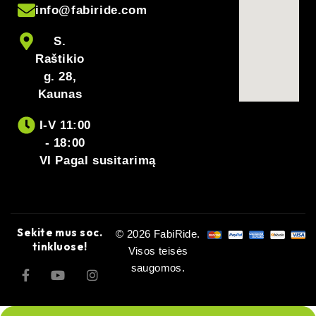
info@fabiride.com
Ustawienie obwodu
Tak, z poziomu
koła
wyświetlacza
S.
Raštikio
g. 28,
Prędkość, dystans,
Kaunas
Poprawność wskazań
średnia, maksymalna –
poprawne
I-V 11:00
- 18:00
Łączny przebieg
VI Pagal susitarimą
Odometr po
pozostaje poprawny po
demontażu
wyjęciu modułu
Sekite mus soc.
© 2026 FabiRide.
Ukryty na silniku;
tinkluose!
podłączenie na złączach
Visos teisės
Montaż
(plug-in), bez cięcia
saugomos.
przewodów