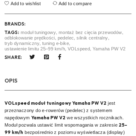
Add to wishlist
Add to compare
BRANDS:
TAGS:
moduł tuningowy
,
montaż bez cięcia przewodów
,
odblokowanie prędkości
,
pedelec
,
silnik centralny
,
tryb dynamiczny
,
tuning e-bike
,
ustawienie limitu 25–99 km/h
,
VOLspeed
,
Yamaha PW V2
SHARE:
OPIS
VOLspeed moduł tuningowy Yamaha PW V2
jest
przeznaczony do e‑rowerów (pedelec) z systemem
Yamaha PW V2
napędowym
we wszystkich rocznikach.
25–
Moduł pozwala ustawić limit wspomagania w zakresie
99 km/h
bezpośrednio z poziomu wyświetlacza (display)