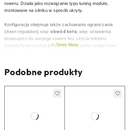
roweru. Działa jako rozwiązanie typu tuning module,
montowane na silniku w sposób ukryty.
Konfiguracja obejmuje także zachowanie ograniczania
obwód koła
(down regulation) oraz
, więc ustawienia
dopasujesz do swojego roweru bez użycia telefonu
Show More
(smartphone) i komputera (PC). Włączanie i wyłączanie
tuningu odbywa się z manetki (remote) za pomocą
przycisków strzałek
. Po wyjęciu modułu licznik całkowity
(odometr) pozostaje poprawny.
Podobne produkty
Montaż jest realizowany na złączach wtykowych (plug-in
nie wymaga cięcia przewodów
connectors), więc
. Moduł
instaluje się przy silniku centralnym (mid-drive), a typowy
15 minut
czas pracy wynosi około
. Produkt wymaga
podstawowych umiejętności technicznych przy instalacji.
Najważniejsze korzyści