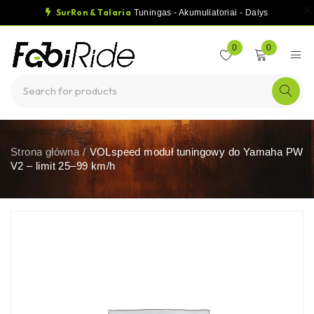
SurRon & Talaria
Tuningas - Akumuliatoriai - Dalys
0
0
Strona główna
/
VOLspeed moduł tuningowy do Yamaha PW
V2 – limit 25–99 km/h