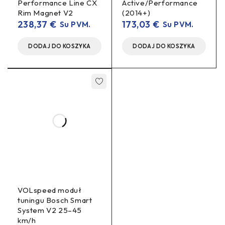
Performance Line CX
Active/Performance
VOLspeed moduł tuningowy (tuning module) do
Rim Magnet V2
(2014+)
systemu Yamaha PW V2.
238,37
€
173,03
€
Su PVM.
Su PVM.
Instrukcja obsługi (operating instructions).
DODAJ DO KOSZYKA
DODAJ DO KOSZYKA
Specyfikacja techniczna
PARAMETR
WARTOŚĆ
Yamaha PW V2
(wszystkie roczniki
Kompatybilność
e‑rowerów/pedeleków z
tym napędem)
VOLspeed moduł
tuningu Bosch Smart
Zakres ustawienia
25–99 km/h
System V2 25–45
limitu
km/h