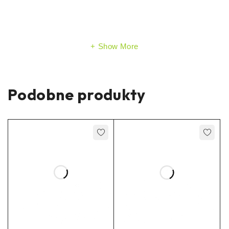
Show More
Podobne produkty
BMS 3S 12V 40A
Tesla / Panasonic
9,38
€
3000mAh
Su PVM.
3,63
€
Su PVM.