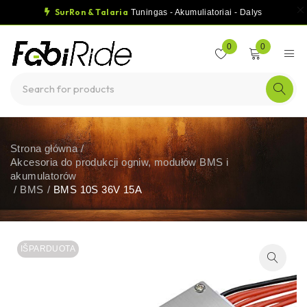
SurRon & Talaria
Tuningas - Akumuliatoriai - Dalys
0
0
Strona główna
/
Akcesoria do produkcji ogniw, modułów BMS i
akumulatorów
/
BMS
/
BMS 10S 36V 15A
IŠPARDUOTA