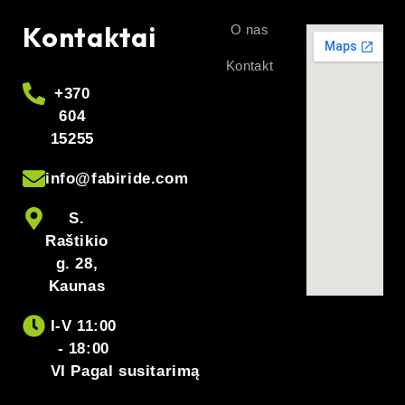
+370
604
15255
info@fabiride.com
S.
Raštikio
g. 28,
Kaunas
I-V 11:00
- 18:00
VI Pagal susitarimą
Sekite mus soc.
© 2026 FabiRide.