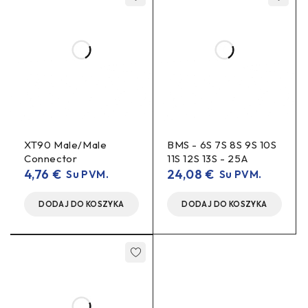
XT90 Male/Male
BMS - 6S 7S 8S 9S 10S
Connector
11S 12S 13S - 25A
4,76
€
24,08
€
Su PVM.
Su PVM.
DODAJ DO KOSZYKA
DODAJ DO KOSZYKA