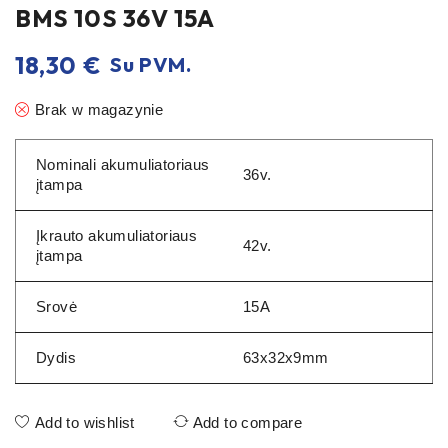
BMS 10S 36V 15A
18,30
€
Su PVM.
Brak w magazynie
Nominali akumuliatoriaus
36v.
įtampa
Įkrauto akumuliatoriaus
42v.
įtampa
Srovė
15A
Dydis
63x32x9mm
Add to wishlist
Add to compare