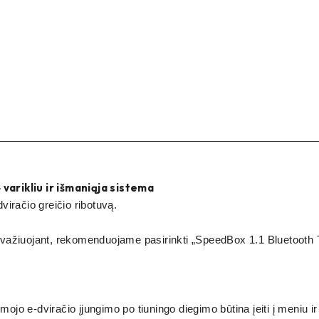
varikliu ir išmaniąja sistema
dviračio greičio ribotuvą.
s važiuojant, rekomenduojame pasirinkti „SpeedBox 1.1 Bluetooth Tun
ojo e-dviračio įjungimo po tiuningo diegimo būtina įeiti į meniu ir 