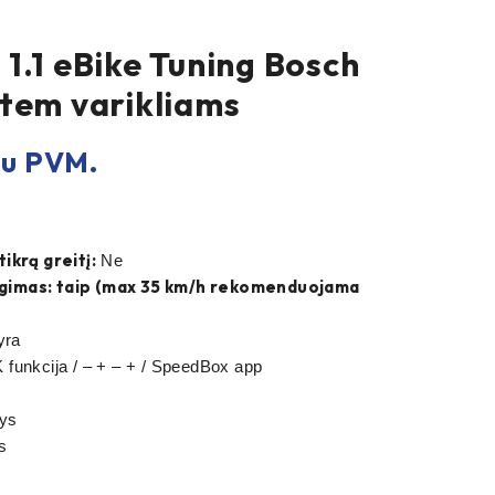
1.1 eBike Tuning Bosch
tem varikliams
u PVM.
ikrą greitį:
Ne
ungimas: taip (max 35 km/h rekomenduojama
yra
funkcija / – + – + / SpeedBox app
ays
s