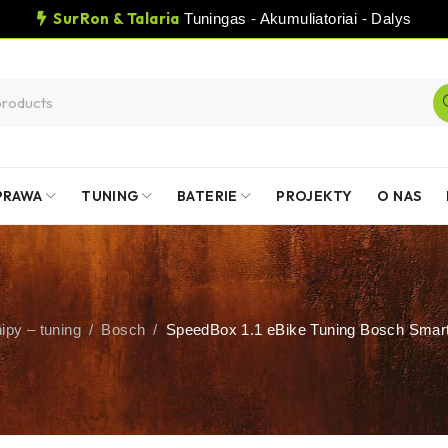
SurRon & Talaria
Tuningas - Akumuliatoriai - Dalys
PRAWA
TUNING
BATERIE
PROJEKTY
O NAS
ipy – tuning
/
Bosch
/
SpeedBox 1.1 eBike Tuning Bosch Smart