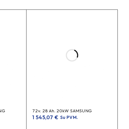
prijungimą.
pas.
UNG
72v. 28 Ah. 20kW SAMSUNG
1 545,07
€
Su PVM.