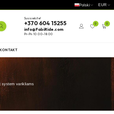
EUR
Polski
Susisiekite!
+370 604 15255
0
0
info@FabiRide.com
Pr-Pn 10:00–18:00
KONTAKT
 system varikliams