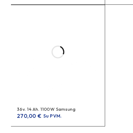
Įspėjimas
Atkreipkite dėmesį, kad tokio tipo modifikuotų elektrinių dv
atsakomybės už žalą, atsiradusią naudojant SpeedBox gamini
Rekomenduojame neatnaujinti savo elektrinio dviračio progr
Sustojus trumpam, kad toliau važiuotumėte sklandžiai, reko
36v. 14 Ah. 1100W Samsung
Sustodami ilgesniam laikui, leiskite įvykti bent daliniam atg
270,00
€
Su PVM.
Po ilgo važiavimo atgalinis skaičiavimas gali užtrukti kelias