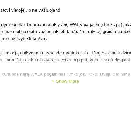
stovi vietoje), o ne važiuojant!
valdymo bloke, trumpam suaktyvinę WALK pagalbinę funkciją (laiky
nuo šiol galėsite važiuoti iki 35 km/h. Numatytąjį greičio apribojim
me neviršyti 35 km/val.
ę funkciją (laikydami nuspaudę mygtuką „-“). Jūsų elektrinis dvi
 Tada jūsų elektrinis dviratis veiks taip pat, kaip ir prieš diegiant
kuriuose nėrą WALK pagalbinės funkcijos. Tokiu atveju derinimą ga
Show More
žimus iš TURBO režimo trimis lygiais žemyn, o po to trimis lyg
elektrinės pagalbos greitį galima perjungti trumpam įjungus/išjun
– 30 km/h, 3,5 – 35 km/h ir tt Paskutinė rodoma riba bus išsaug
 km/h reikšmė. Šio proceso metu bus rodomas likęs laikas. Tada gali
 atskaitos“ proceso.