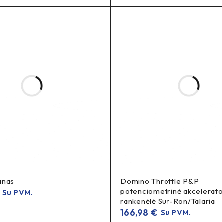
anas
Domino Throttle P&P
potenciometrinė akcelerato
Su PVM.
rankenėlė Sur-Ron/Talaria
166,98
€
Su PVM.