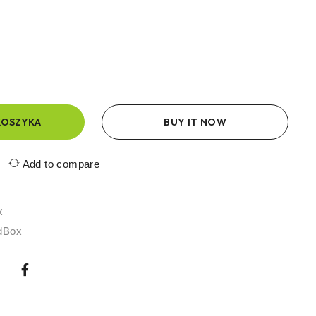
KOSZYKA
BUY IT NOW
Add to compare
x
dBox