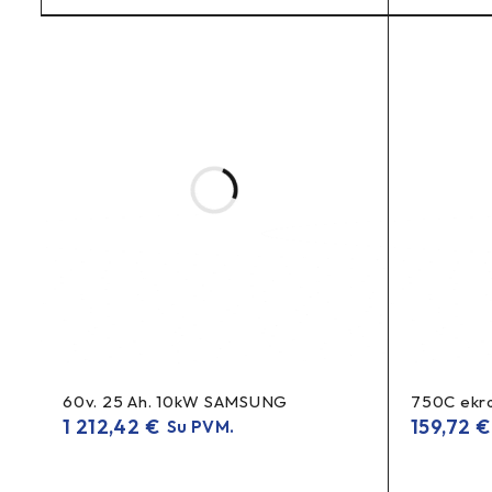
60v. 25 Ah. 10kW SAMSUNG
750C ekr
1 212,42
€
159,72
€
Su PVM.