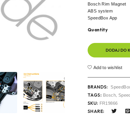
Bosch Rim Magnet
ABS system
SpeedBox App
Quantity
DODAJ DO 
Add to wishlist
BRANDS:
SpeedBo
TAGS:
Bosch
,
Spee
SKU:
FR19866
SHARE: