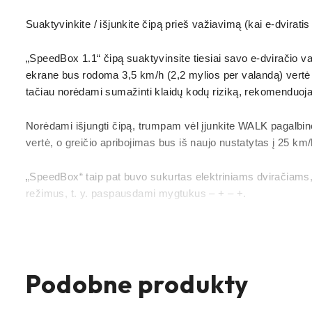
Suaktyvinkite / išjunkite čipą prieš važiavimą (kai e-dviratis 
„SpeedBox 1.1“ čipą suaktyvinsite tiesiai savo e-dviračio 
ekrane bus rodoma 3,5 km/h (2,2 mylios per valandą) vertė ir 
tačiau norėdami sumažinti klaidų kodų riziką, rekomenduoja
Norėdami išjungti čipą, trumpam vėl įjunkite WALK pagalbin
vertė, o greičio apribojimas bus iš naujo nustatytas į 25 km/h.
„SpeedBox“ taip pat buvo sukurtas elektriniams dviračiams, 
režimus, t. y. paspausdami mygtukus – + – +.
Galite nustatyti didžiausią greičio ribą, perjungdami re
Po to bus rodomas faktinis greičio apribojimas. Didžiausią 
Ekrane rodoma 2,5 km/h reikšmė atitinka 25 km/h ribą, 3,0 
Podobne produkty
Baigę važiuoti, palikite dviratį įjungtą, kol bus rodoma 0,0
užrakintumėte el. dviratį, kol „SpeedBox“ nebaigs „atgalinės