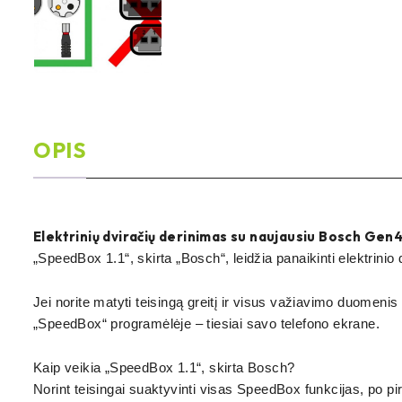
OPIS
Elektrinių dviračių derinimas su naujausiu Bosch Gen4 
„SpeedBox 1.1“, skirta „Bosch“, leidžia panaikinti elektrinio 
Jei norite matyti teisingą greitį ir visus važiavimo duomeni
„SpeedBox“ programėlėje – tiesiai savo telefono ekrane.
Kaip veikia „SpeedBox 1.1“, skirta Bosch?
Norint teisingai suaktyvinti visas SpeedBox funkcijas, po pirm