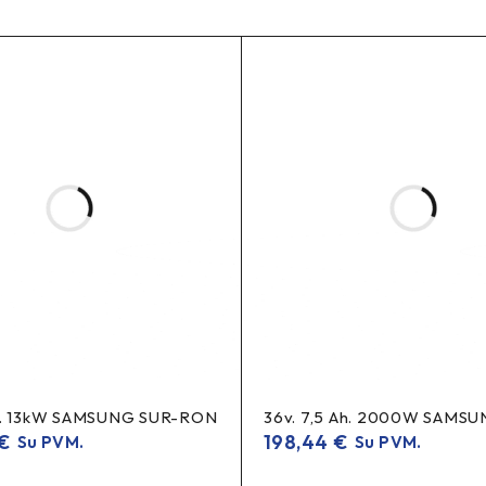
užtikrinančias paprastą montavimo procesą ir tinkamą SpeedBox 
 įsitikinkite, kad nuvažiavote juo bent 10 km, kol suaktyvinamas či
. Jungimo metu nesukite jungčių!
h. 13kW SAMSUNG SUR-RON
36v. 7,5 Ah. 2000W SAMS
€
198,44
€
Su PVM.
Su PVM.