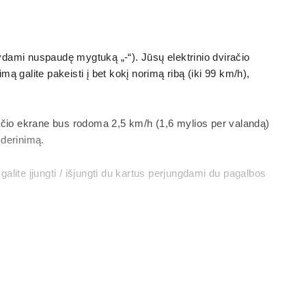
dami nuspaudę mygtuką „-“). Jūsų elektrinio dviračio
ą galite pakeisti į bet kokį norimą ribą (iki 99 km/h),
račio ekrane bus rodoma 2,5 km/h (1,6 mylios per valandą)
 derinimą.
lite įjungti / išjungti du kartus perjungdami du pagalbos
iais aukštyn: eMTB – TOUR+ – ECO – TOUR+ – eMTB – TURBO.
gus WALK pagalbinę funkciją arba pasukus galinį ratą 360°.
ota po 15 sekundžių neveiklumo.
te saugiai išjungti dviratį. Nenuimkite ekrano, kad