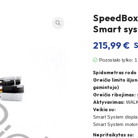
SpeedBox 
Smart sys
215,99
€
S
Pozostało tylko: 1
Spidometras rodo t
Greičio limito išj
gamintojo)
Greičio ribojimas:
Aktyvavimas:
WALK 
Veikia su:
Smart System displ
Smart System motor
Nepritaikytas su: