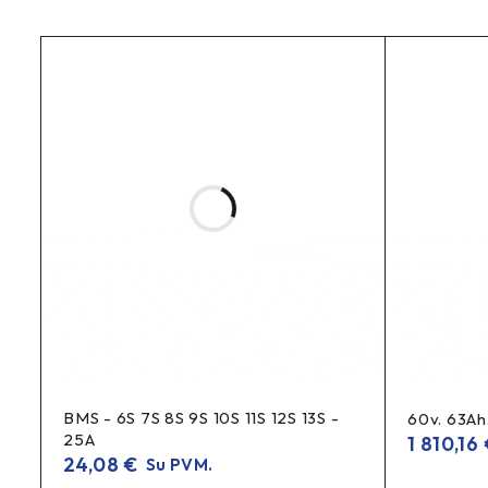
Surinkimas
SpeedBox gaminių gamybai naudojame originalias jungtis, 
Jei planuojate įdiegti SpeedBox ant visiškai naujo dviračio,
Svarbu
Prijunkite vyriškas ir moteriškas jungtis fiksavimo kryptimi
vadovas
Išsamią diegimo informaciją rasite čia.
BMS - 6S 7S 8S 9S 10S 11S 12S 13S -
60v. 63A
25A
1 810,16
24,08
€
Su PVM.