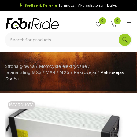
SurRon & Talaria
Tuningas - Akumuliatoriai - Dalys
0
0
Strona główna
/
Motocykle elektryczne
/
Talaria Sting MX3 / MX4 / MX5
/
Pakrovėjai
/
Pakrovėjas
72v 5a
IŠPARDUOTA