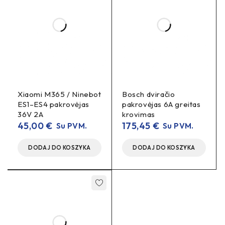
Xiaomi M365 / Ninebot
Bosch dviračio
ES1–ES4 pakrovėjas
pakrovėjas 6A greitas
36V 2A
krovimas
45,00
€
175,45
€
Su PVM.
Su PVM.
DODAJ DO KOSZYKA
DODAJ DO KOSZYKA