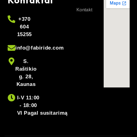
Kontakt
+370
604
15255
info@fabiride.com
S.
Raštikio
g. 28,
Kaunas
I-V 11:00
- 18:00
VI Pagal susitarimą