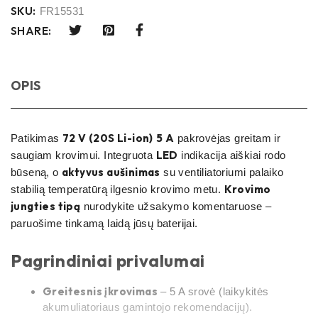
SKU:
FR15531
SHARE:
OPIS
72 V (20S Li-ion)
5 A
Patikimas
pakrovėjas greitam ir
LED
saugiam krovimui. Integruota
indikacija aiškiai rodo
aktyvus aušinimas
būseną, o
su ventiliatoriumi palaiko
Krovimo
stabilią temperatūrą ilgesnio krovimo metu.
jungties tipą
nurodykite užsakymo komentaruose –
paruošime tinkamą laidą jūsų baterijai.
Pagrindiniai privalumai
Greitesnis įkrovimas
– 5 A srovė (laikykitės
akumuliatoriaus gamintojo rekomendacijų).