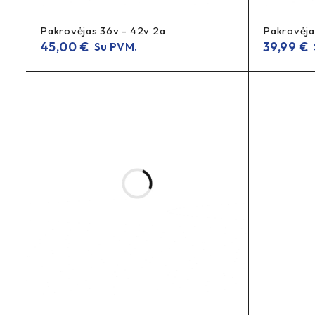
Raudona
Žalia
– vyksta krovimas.
– baterija įkrauta arba 
Pakrovėjas 36v - 42v 2a
Pakrovėja
45,00
€
39,99
€
Su PVM.
Kaip pasirinkti tinkamą krovimo jungtį?
Krovimo jungties modelį parašykite atliekant užsa
Ar šis pakrovėjas tinka 3S ličio baterijoms?
12,6V
3S ličio bateri
Dažnai
įkrovimo įtampa naudojama