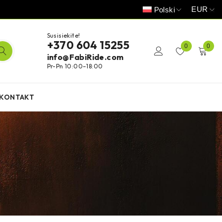
EUR
Polski
Susisiekite!
+370 604 15255
0
0
info@FabiRide.com
Pr-Pn 10:00–18:00
KONTAKT