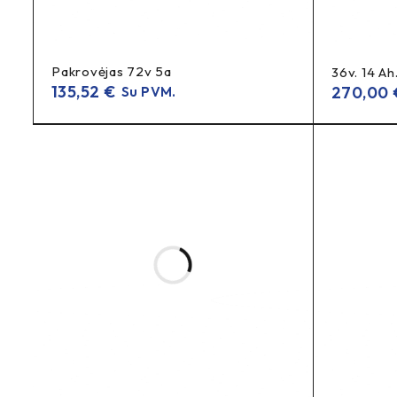
Techninė informacija
Pakrovėjas 72v 5a
36v. 14 A
12,6V
Įtampa:
135,52
€
270,00
Su PVM.
4,5A
Srovė:
LED (raudona/žalia)
Indikacija:
jungties modelį nurodyti užsakymo k
Pastaba:
DUK (FAQ)
Kam tinka šis 12,6V 4,5A pakrovėjas?
12,6V akumuliatorius
Jis tinka krauti
elektriniuose dviračiu
Ką reiškia LED lemputės spalvos?