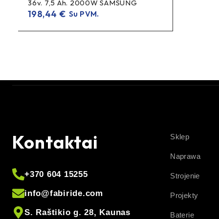
36v. 7,5 Ah. 2000W SAMSUNG
198,44
€
Su PVM.
Kontaktai
Sklep
Naprawa
+370 604 15255
Strojenie
info@fabiride.com
Projekty
S. Raštikio g. 28, Kaunas
Baterie