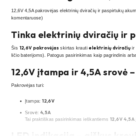
12,6V 4,5A pakrovėjas elektrinių dviračių ir paspirtukų aku
komentaruose)
Tinka elektrinių dviračių ir
12,6V pakrovėjas
elektrinių dviračių
Šis
skirtas krauti
ir
ličio baterijoms). Patogus pasirinkimas kaip pagrindinis arba 
12,6V įtampa ir 4,5A srovė 
Pakrovėjas turi:
12,6V
Įtampa:
4,5A
Srovė:
12,6V 4,5A 
Tai praktiškas pasirinkimas ieškantiems
LED indikacija – aiškus kro