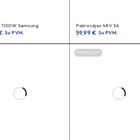
h. 1100W Samsung
Pakrovėjas 48V 3A
€
59,99
€
Su PVM.
Su PVM.
IŠPARDUOTA
omentaruose
ose ir paspirtukuose, jei jungtis atitinka jūsų baterijos įkrovimo li