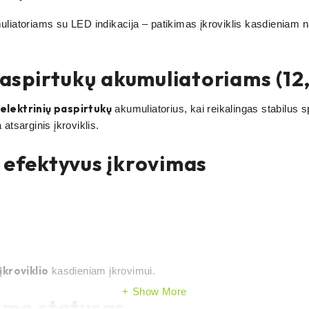
muliatoriams su LED indikacija – patikimas įkroviklis kasdieniam
 paspirtukų akumuliatoriams (12
elektrinių paspirtukų
akumuliatorius, kai reikalingas stabilus
atsarginis įkroviklis.
– efektyvus įkrovimas
įkroviklio
kasdieniam įkrovimui.
Show More
vimo statusas