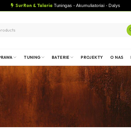
SurRon & Talaria
Tuningas - Akumuliatoriai - Dalys
PRAWA
TUNING
BATERIE
PROJEKTY
O NAS