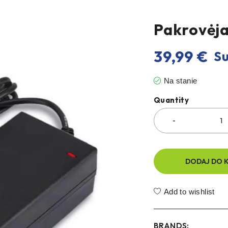
Pakrovėja
39,99
€
Su
Na stanie
Quantity
DODAJ DO 
Add to wishlist
BRANDS: