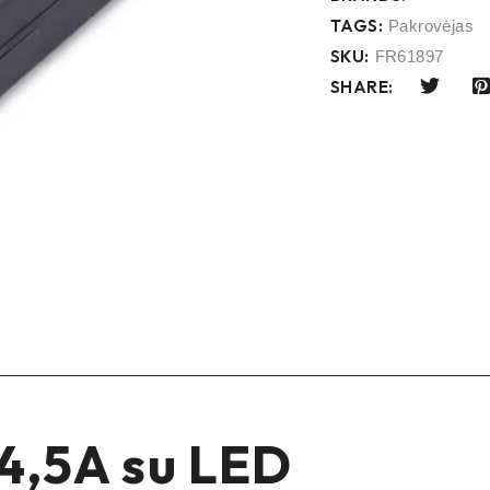
TAGS:
Pakrovėjas
SKU:
FR61897
SHARE:
 4,5A su LED