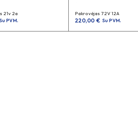
pakrovėjas dar neprijungtas prie baterijos.
s 21v 2a
Pakrovėjas 72V 12A
220,00
€
Su PVM.
Su PVM.
kymą komentaruose
, kad būtų parinktas tinkamas variantas.
joms
, tačiau visada rekomenduojama pasitikrinti jūsų akumuliatoria