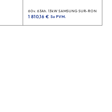
60v. 63Ah. 13kW SAMSUNG SUR-RON
1 810,16
€
Su PVM.
us specifikaciją.