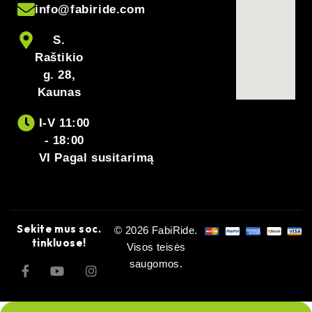
info@fabiride.com
S.
Raštikio
g. 28,
Kaunas
I-V 11:00
- 18:00
VI Pagal susitarimą
Sekite mus soc.
© 2026 FabiRide.
tinkluose!
Visos teisės
saugomos.