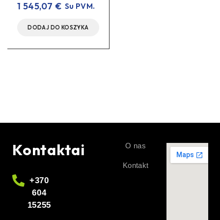
1 545,07
€
Su PVM.
DODAJ DO KOSZYKA
Kontaktai
O nas
Kontakt
+370
604
15255