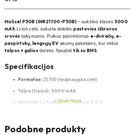
Molicel P50B (INR21700-P50B)
5000
– aukštos klasės
mAh
pastovios iškrovos
Li-ion celė, sukurta didelės
srovės
e-dviračių, e-
taikymams. Puikus pasirinkimas
paspirtukų, lengvųjų EV
akumų paketams, kur reikia
talpos + galios
tik su BMS
derinio. Naudoti
.
Specifikacijos
Formatas:
21700 (neapsaugota celė)
Talpa (tipinė):
5000 mAh
Show More
Nominali („stovėjimo“) įtampa:
3.6 V
Maks. krovimo įtampa:
4.20 V
Min. iškrovimo įtampa (cut-off):
2.50 V
Podobne produkty