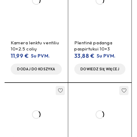
BMS
Kamera lenktu ventiliu
Plentinė padanga
10×2.5 colių
paspirtukui 10×3
11,99
€
33,88
€
Su PVM.
Su PVM.
DODAJ DO KOSZYKA
DOWIEDZ SIĘ WIĘCEJ