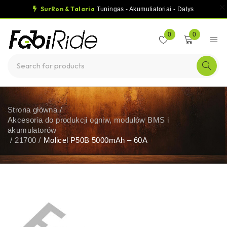
SurRon & Talaria
Tuningas - Akumuliatoriai - Dalys
0
0
Strona główna
/
Akcesoria do produkcji ogniw, modułów BMS i
akumulatorów
/
21700
/
Molicel P50B 5000mAh – 60A