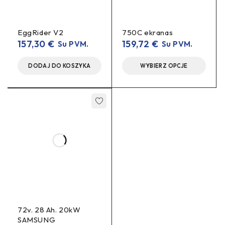
EggRider V2
750C ekranas
157,30
€
159,72
€
Su PVM.
Su PVM.
DODAJ DO KOSZYKA
WYBIERZ OPCJE
72v. 28 Ah. 20kW
SAMSUNG