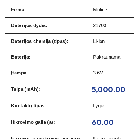
Firma:
Molicel
Baterijos dydis:
21700
Baterijos chemija (tipas):
Li-ion
Baterija:
Pakraunama
Įtampa
3.6V
5,000.00
Talpa (mAh):
Kontaktų tipas:
Lygus
60.00
Iškrovimo galia (a):
Iškrovos ir perkrovos apsauga:
Neapsaugota