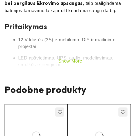
bei pergilaus iškrovimo apsaugas
, taip prailgindama
baterijos tarnavimo laiką ir užtikrindama saugų darbą.
Pritaikymas
12 V klasės (3S) e-mobilumo, DIY ir maitinimo
projektai
LED apšvietimas, UPS, audio, modeliavimas,
Show More
smulkūs e-įrenginiai
Pagrindinės funkcijos
Podobne produkty
Balansavimas (3S):
mažina celių disbalansą
įkrovimo metu
Apsaugos:
perkrovimo
pergilaus iškrovimo
nuo
,
,
trumpo jungimo
viršsrovės
ir
Tęstinė iškrova iki 40 A
– patikima 12 V sistemoms