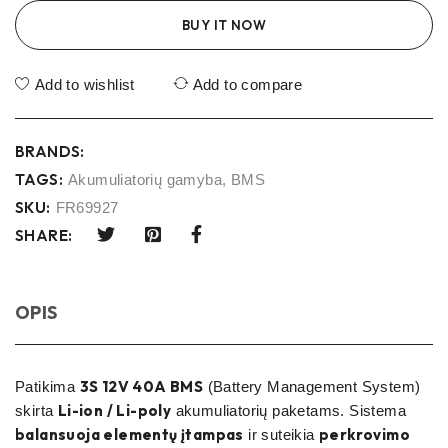
BUY IT NOW
Add to wishlist
Add to compare
BRANDS:
TAGS:
Akumuliatorių gamyba
,
BMS
SKU:
FR69927
SHARE:
OPIS
3S 12V 40A BMS
Patikima
(Battery Management System)
Li-ion / Li-poly
skirta
akumuliatorių paketams. Sistema
balansuoja elementų įtampas
perkrovimo
ir suteikia