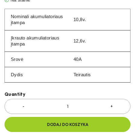
Nominali akumuliatoriaus
10,8v.
įtampa
Įkrauto akumuliatoriaus
12,6v.
įtampa
Srovė
40A
Dydis
Teirautis
Quantity
DODAJ DO KOSZYKA