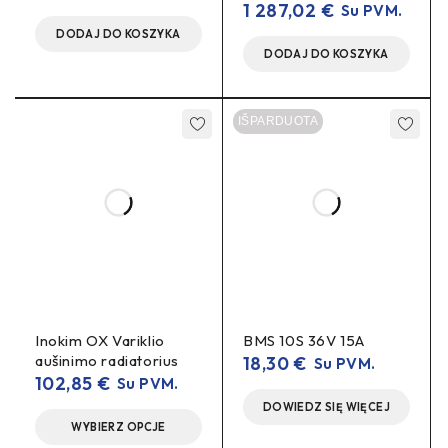
1 287,02
€
Su PVM.
DODAJ DO KOSZYKA
DODAJ DO KOSZYKA
IŠPARDUOTA
Inokim OX Variklio
BMS 10S 36V 15A
aušinimo radiatorius
18,30
€
Su PVM.
102,85
€
Su PVM.
DOWIEDZ SIĘ WIĘCEJ
WYBIERZ OPCJE