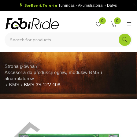
SurRon & Talaria
Tuningas - Akumuliatoriai - Dalys
0
0
Strona główna
/
Akcesoria do produkcji ogniw, modułów BMS i
akumulatorów
/
BMS
/
BMS 3S 12V 40A