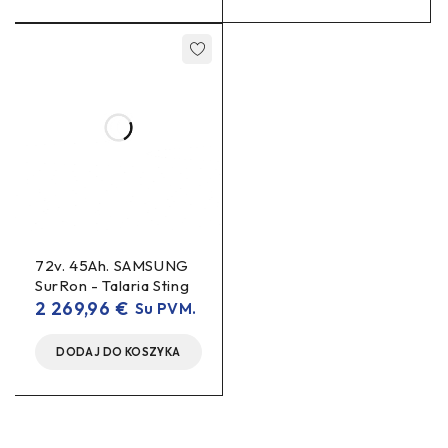
72v. 45Ah. SAMSUNG
SurRon - Talaria Sting
2 269,96
€
Su PVM.
DODAJ DO KOSZYKA