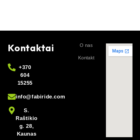
Kontaktai
O nas
Kontakt
+370
604
15255
info@fabiride.com
S.
Raštikio
g. 28,
Kaunas