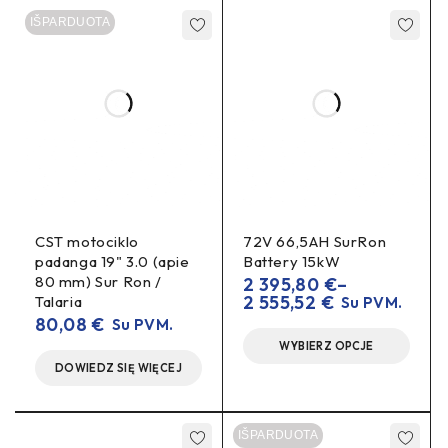
IŠPARDUOTA
CST motociklo
72V 66,5AH SurRon
padanga 19" 3.0 (apie
Battery 15kW
80 mm) Sur Ron /
2 395,80
€
–
2 555,52
€
Talaria
Su PVM.
80,08
€
Su PVM.
WYBIERZ OPCJE
DOWIEDZ SIĘ WIĘCEJ
IŠPARDUOTA