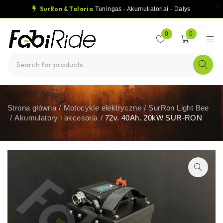
SurRon & Talaria
Tuningas - Akumuliatoriai - Dalys
0
0
Strona główna
/
Motocykle elektryczne
/
SurRon Light Bee
/
Akumulatory i akcesoria
/
72v. 40Ah. 20kW SUR-RON