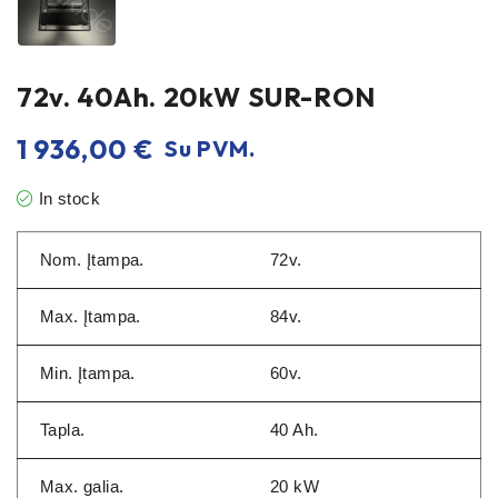
72v. 40Ah. 20kW SUR-RON
1 936,00
€
Su PVM.
In stock
Nom. Įtampa.
72v.
Max. Įtampa.
84v.
Min. Įtampa.
60v.
Tapla.
40 Ah.
Max. galia.
20 kW