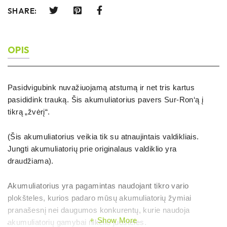
SHARE:
OPIS
Pasidvigubink nuvažiuojamą atstumą ir net tris kartus
pasididink trauką. Šis akumuliatorius pavers Sur-Ron‘ą į
tikrą „žvėrį“.
(Šis akumuliatorius veikia tik su atnaujintais valdikliais.
Jungti akumuliatorių prie originalaus valdiklio yra
draudžiama).
Akumuliatorius yra pagamintas naudojant tikro vario
plokšteles, kurios padaro mūsų akumuliatorių žymiai
pranašesnį nei daugumos konkurentų, kurie naudoja
Show More
akumuliatorių gamybai nikelio juosteles.