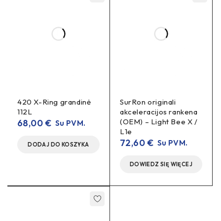
420 X-Ring grandinė
SurRon originali
112L
akceleracijos rankena
(OEM) – Light Bee X /
68,00
€
Su PVM.
L1e
72,60
€
Su PVM.
DODAJ DO KOSZYKA
DOWIEDZ SIĘ WIĘCEJ