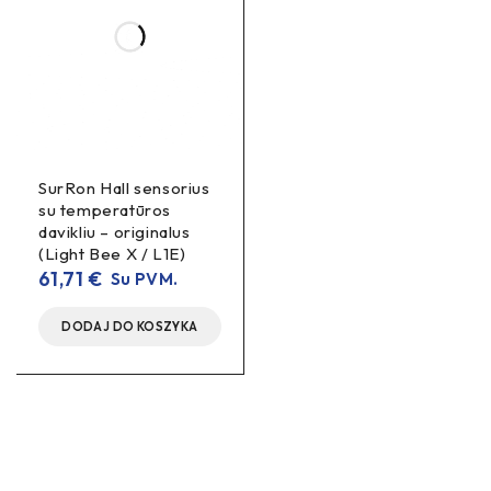
SurRon Hall sensorius
su temperatūros
davikliu – originalus
(Light Bee X / L1E)
61,71
€
Su PVM.
DODAJ DO KOSZYKA