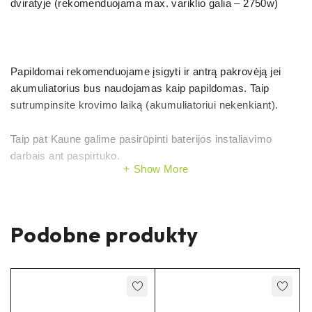
dviratyje (rekomenduojama max. variklio galia – 2750w)
Papildomai rekomenduojame įsigyti ir antrą pakrovėją jei
akumuliatorius bus naudojamas kaip papildomas. Taip
sutrumpinsite krovimo laiką (akumuliatoriui nekenkiant).
Taip pat Kaune galime pasirūpinti baterijos instaliavimo
darbais ant paspirtuko.
Show More
Akumuliatorius yra formuojamas ir gaminamas pagal
Podobne produkty
individualų užsakymą. Dėl gamybos ir termino teirautis
telefonu arba info@FabiRide.com