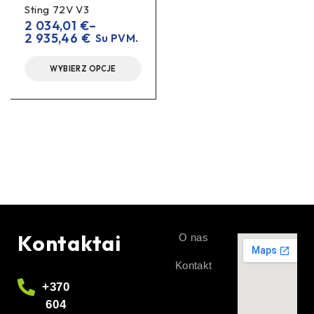
Sting 72V V3
2 034,01
€
–
2 935,46
€
Su PVM.
WYBIERZ OPCJE
Kontaktai
O nas
Kontakt
+370
604