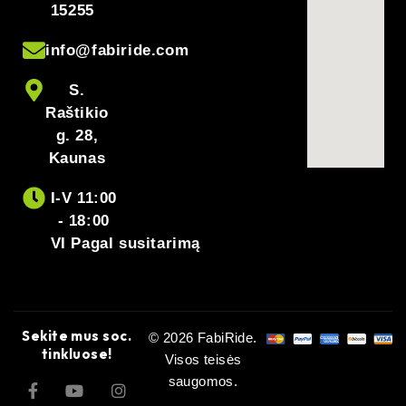
15255
info@fabiride.com
S.
Raštikio
g. 28,
Kaunas
I-V 11:00
- 18:00
VI Pagal susitarimą
Sekite mus soc.
© 2026 FabiRide.
tinkluose!
Visos teisės
saugomos.