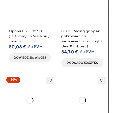
Opona CST 19x3.0
GUTS Racing gripper
(~80 mm) do Sur Ron /
pokrowiec na
Talaria
siedzenie Surron Light
Bee X (ribbed)
80,08
€
Su PVM.
84,70
€
Su PVM.
DOWIEDZ SIĘ WIĘCEJ
DODAJ DO KOSZYKA
-30%