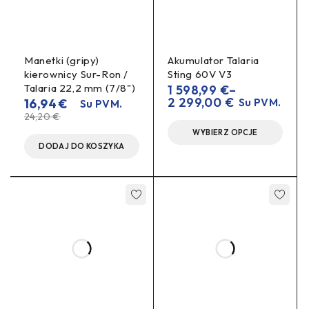
Manetki (gripy)
Akumulator Talaria
kierownicy Sur-Ron /
Sting 60V V3
Talaria 22,2 mm (7/8")
1 598,99
€
–
2 299,00
€
16,94
€
Su PVM.
Su PVM.
24,20
€
WYBIERZ OPCJE
DODAJ DO KOSZYKA