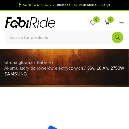
SurRon & Talaria
Tuningas - Akumuliatoriai - Dalys
0
0
Strona główna
/
Baterie
/
Akumulatory do rowerów elektrycznych
/
36v. 10 Ah. 2750W
SAMSUNG