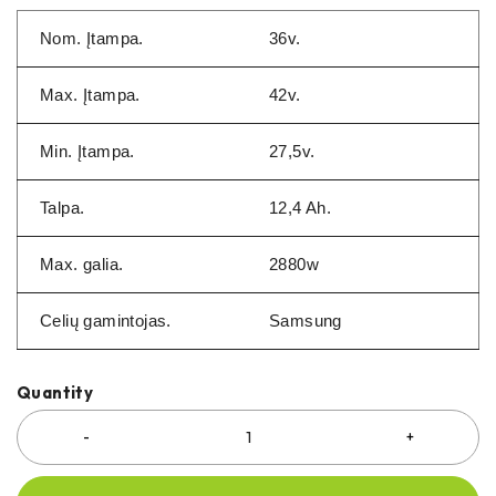
Nom. Įtampa.
36v.
Max. Įtampa.
42v.
Min. Įtampa.
27,5v.
Talpa.
12,4 Ah.
Max. galia.
2880w
Celių gamintojas.
Samsung
Quantity