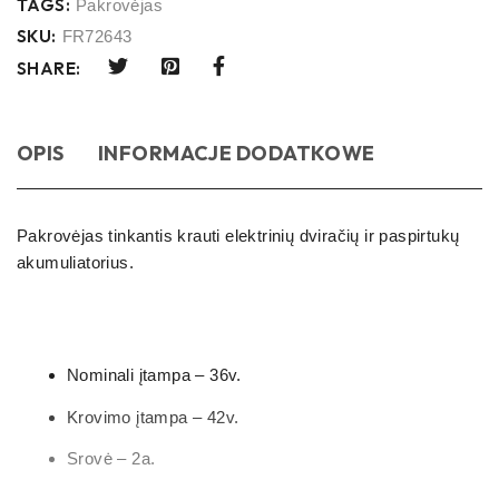
TAGS:
Pakrovėjas
SKU:
FR72643
SHARE:
OPIS
INFORMACJE DODATKOWE
Pakrovėjas tinkantis krauti elektrinių dviračių ir paspirtukų
akumuliatorius.
Nominali įtampa – 36v.
Krovimo įtampa – 42v.
Srovė – 2a.