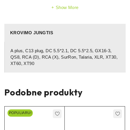
Show More
Pakrovėjas turi integruotą led lemputę, kuri indikuoja
baterijos krovimą ar krovimo pabaigą.
KROVIMO JUNGTIS
Raudona lemputė – kraunasi.
A plus, C13 plug, DC 5.5*2.1, DC 5.5*2.5, GX16-3,
Žalia lemputė – pasikrovė arba pakrovėjas dar neprijungtas
QS8, RCA (D), RCA (X), SurRon, Talaria, XLR, XT30,
prie baterijos.
XT60, XT90
Podobne produkty
POPULIARU!