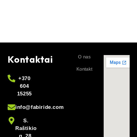
Kontaktai
O nas
Kontakt
+370
604
15255
info@fabiride.com
S.
Raštikio
g. 28,