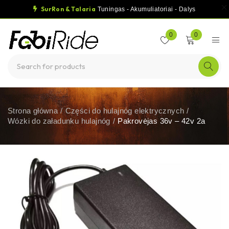
SurRon & Talaria
Tuningas - Akumuliatoriai - Dalys
0
0
Strona główna
/
Części do hulajnóg elektrycznych
/
Wózki do załadunku hulajnóg
/
Pakrovėjas 36v – 42v 2a