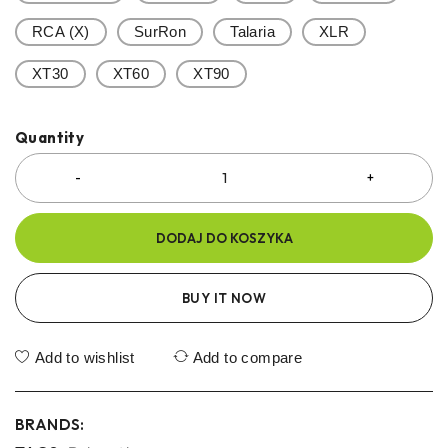
RCA (X)
SurRon
Talaria
XLR
XT30
XT60
XT90
Quantity
DODAJ DO KOSZYKA
BUY IT NOW
Add to wishlist
Add to compare
BRANDS: