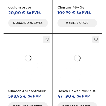
custom order
Charger 48v 5a
20,00
€
109,99
€
Su PVM.
Su PVM.
DODAJ DO KOSZYKA
WYBIERZ OPCJE
SiliXcon AM controller
Bosch PowerPack 300
598,95
€
471,90
€
Su PVM.
Su PVM.