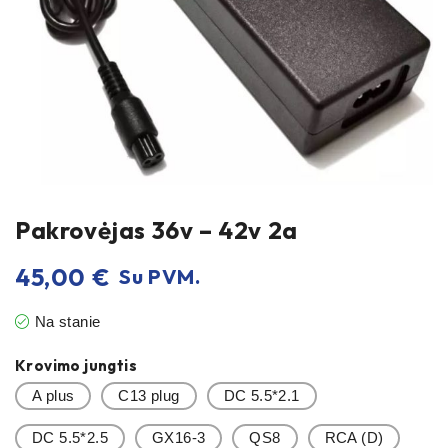
Pakrovėjas 36v – 42v 2a
45,00
€
Su PVM.
Na stanie
Krovimo jungtis
A plus
C13 plug
DC 5.5*2.1
DC 5.5*2.5
GX16-3
QS8
RCA (D)