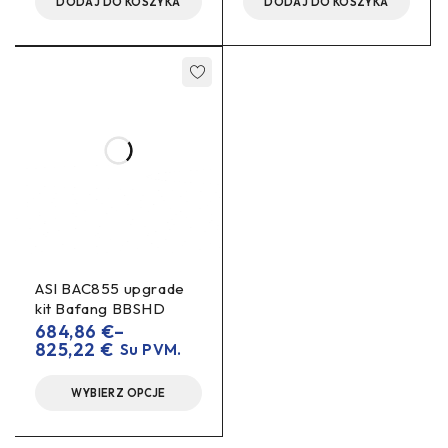
DODAJ DO KOSZYKA
DODAJ DO KOSZYKA
ASI BAC855 upgrade
kit Bafang BBSHD
684,86
€
–
825,22
€
Su PVM.
WYBIERZ OPCJE