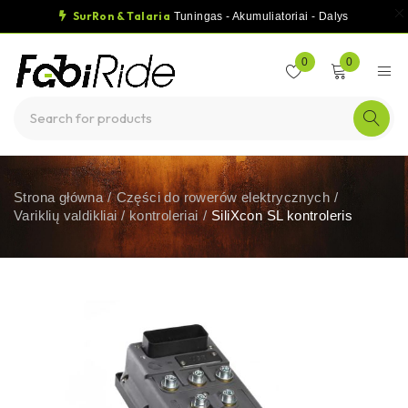
SurRon & Talaria
Tuningas - Akumuliatoriai - Dalys
0
0
Strona główna
/
Części do rowerów elektrycznych
/
Variklių valdikliai / kontroleriai
/
SiliXcon SL kontroleris