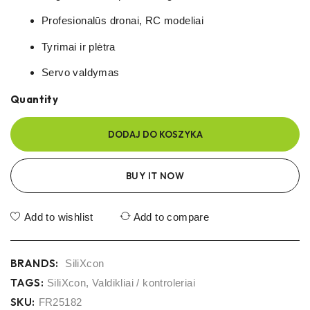
Profesionalūs dronai, RC modeliai
Tyrimai ir plėtra
Servo valdymas
Quantity
DODAJ DO KOSZYKA
BUY IT NOW
Add to wishlist
Add to compare
BRANDS:
SiliXcon
TAGS:
SiliXcon
,
Valdikliai / kontroleriai
SKU:
FR25182