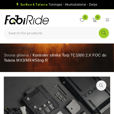
SurRon & Talaria
Tuningas - Akumuliatoriai - Dalys
0
0
Strona główna
/
Kontroler silnika Torp TC1000 2.X FOC do
Talaria MX3/MX4/Sting R