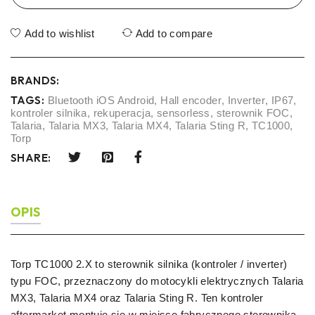
Add to wishlist
Add to compare
BRANDS:
TAGS:
Bluetooth iOS Android
,
Hall encoder
,
Inverter
,
IP67
,
kontroler silnika
,
rekuperacja
,
sensorless
,
sterownik FOC
,
Talaria
,
Talaria MX3
,
Talaria MX4
,
Talaria Sting R
,
TC1000
,
Torp
SHARE:
OPIS
Torp TC1000 2.X to sterownik silnika (kontroler / inverter)
typu FOC, przeznaczony do motocykli elektrycznych Talaria
MX3, Talaria MX4 oraz Talaria Sting R. Ten kontroler
aftermarket montuje się w miejsce fabrycznego sterownika