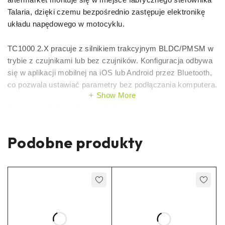
Talaria, dzięki czemu bezpośrednio zastępuje elektronikę
układu napędowego w motocyklu.
TC1000 2.X pracuje z silnikiem trakcyjnym BLDC/PMSM w
trybie z czujnikami lub bez czujników. Konfiguracja odbywa
się w aplikacji mobilnej na iOS lub Android przez Bluetooth,
co pozwala ustawiać parametry bez podłączania komputera.
Show More
Sterownik obsługuje baterie trakcyjne o napięciu
znamionowym 60–80 V oraz konfigurację 22S do 92,4 V
przy pełnym naładowaniu. Specyfikacja podaje do 50 kW
Podobne produkty
mocy szczytowej, do 700 A prądu baterii oraz do 1000 A
prądu fazowego.
Korzyści
Moc szczytowa do 50 kW
według specyfikacji
TC1000 2.X.