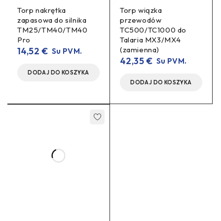
Torp nakrętka
Torp wiązka
zapasowa do silnika
przewodów
Obsługiwany standardowy
TM25/TM40/TM40
TC500/TC1000 do
Zgodność z
wyświetlacz SurRon (stock
Pro
Talaria MX3/MX4
wyświetlaczem
SurRon display)
(zamienna)
14,52
€
Su PVM.
42,35
€
Su PVM.
DODAJ DO KOSZYKA
Regularne aktualizacje
DODAJ DO KOSZYKA
Oprogramowanie
firmware
60–80 V (napięcie
Obsługiwane
znamionowe); 22S do 92,4
baterie
V w pełni naładowana
Moc maksymalna
50 kW
(peak)
Maks. prąd
700 A