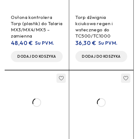
Praca z
Tak, przez Holo daviklį (Hall
czujnikami
Encoder)
Osłona kontrolera
Torp dźwignia
Torp (plastik) do Talaria
kciukowa regen i
MX3/MX4/MX5 –
wstecznego do
Praca bez
Tak, tryb sensorless
zamienna
TC500/TC1000
czujników
48,40
€
36,30
€
Su PVM.
Su PVM.
Łączność
Bluetooth
DODAJ DO KOSZYKA
DODAJ DO KOSZYKA
Wstępnie skalibrowany;
Kalibracja
kalibracja przez aplikację
mobilną
Aplikacja
iOS i Android
Różne tryby rekuperacji i
Tryby
tryby manetki (throttle)