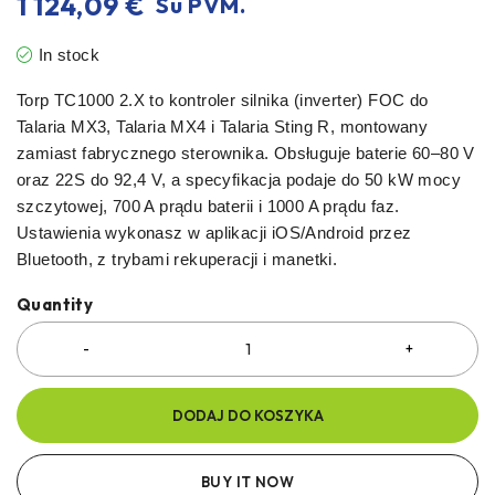
1 124,09
€
Su PVM.
In stock
Torp TC1000 2.X to kontroler silnika (inverter) FOC do
Talaria MX3, Talaria MX4 i Talaria Sting R, montowany
zamiast fabrycznego sterownika. Obsługuje baterie 60–80 V
oraz 22S do 92,4 V, a specyfikacja podaje do 50 kW mocy
szczytowej, 700 A prądu baterii i 1000 A prądu faz.
Ustawienia wykonasz w aplikacji iOS/Android przez
Bluetooth, z trybami rekuperacji i manetki.
Quantity
DODAJ DO KOSZYKA
BUY IT NOW