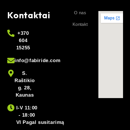
Kontaktai
O nas
Kontakt
+370
604
15255
info@fabiride.com
S.
Raštikio
g. 28,
Kaunas
I-V 11:00
- 18:00
VI Pagal susitarimą