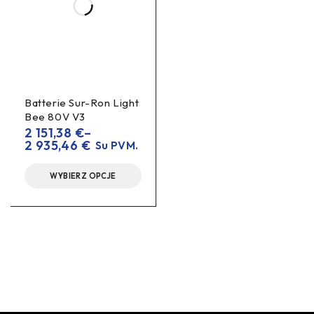
Batterie Sur-Ron Light
Bee 80V V3
2 151,38
€
–
2 935,46
€
Su PVM.
WYBIERZ OPCJE