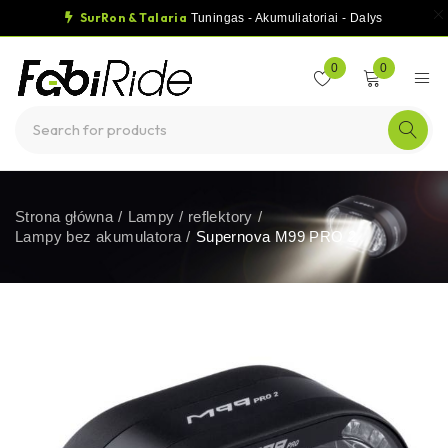
SurRon & Talaria
Tuningas - Akumuliatoriai - Dalys
0
0
Strona główna
/
Lampy / reflektory
/
Lampy bez akumulatora
/
Supernova M99 PRO 2