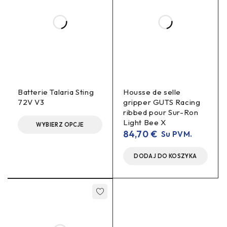
Patikimumas
– atspari konstrukcija ir ilgalaikė
serviso aprėptis.
DUK
Ar M99 PRO 2 galima naudoti keliuose?
Taip, atitinka aukščiausius standartus ir reikalavimus.
Batterie Talaria Sting
Housse de selle
Ar tiks mano e-dvir. sistemai?
72V V3
gripper GUTS Racing
ribbed pour Sur-Ron
Dažniausiai taip, jei pavaros sistema palaiko M99 PRO 2
Light Bee X
WYBIERZ OPCJE
įtampą, srovę, valdymo
maitinimą/valdymą. Patikrinkite
84,70
€
Su PVM.
protokolą
ir jungtis arba susisiekite su mumis
konsultacijai!
DODAJ DO KOSZYKA
Ar reikalingas atskiras jungiklis tolimajai?
Taip, hi-beam paprastai įjungiamas atskiru jungikliu/komanda
pagal jūsų sistemos schemą.