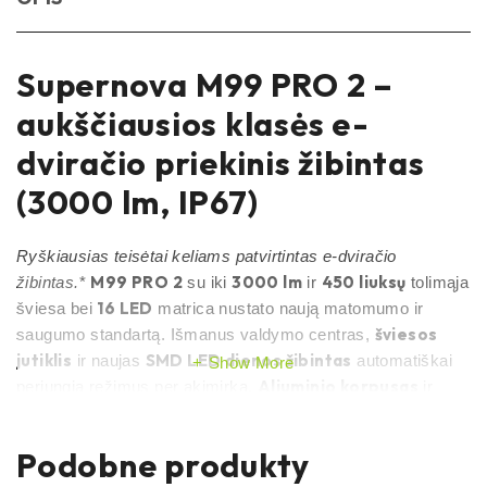
Supernova M99 PRO 2 –
aukščiausios klasės e-
dviračio priekinis žibintas
(3000 lm, IP67)
Ryškiausias teisėtai keliams patvirtintas e-dviračio
M99 PRO 2
3000 lm
450 liuksų
žibintas.
*
su iki
ir
tolimąja
16 LED
šviesa bei
matrica nustato naują matomumo ir
šviesos
saugumo standartą. Išmanus valdymo centras,
jutiklis
SMD LED dienos žibintas
ir naujas
automatiškai
Show More
Aliuminio korpusas
perjungia režimus per akimirką.
ir
grūdintas stiklas
IP67
su
apsauga užtikrina patikimumą
Gundelfingene,
bet kokiomis oro sąlygomis. Pagaminta
Podobne produkty
Vokietijoje
– griežta kokybės kontrolė nuo medžiagų iki