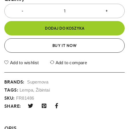
DODAJ DO KOSZYKA
BUY IT NOW
Add to wishlist
Add to compare
BRANDS:
Supernova
TAGS:
Lempa
,
Žibintai
SKU:
FR81486
SHARE:
OPIS