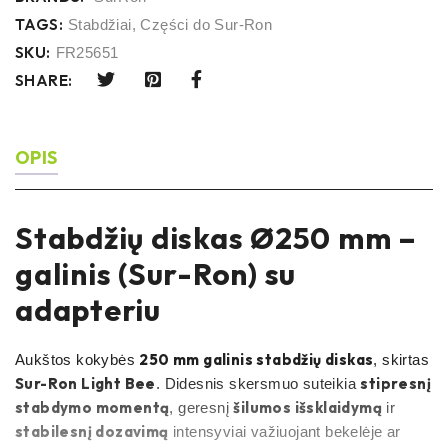
TAGS:
Stabdžiai
,
Części do Sur-Ron
SKU:
FR25651
SHARE:
OPIS
Stabdžių diskas Ø250 mm –
galinis (Sur-Ron) su
adapteriu
250 mm galinis stabdžių diskas
Aukštos kokybės
, skirtas
Sur-Ron Light Bee
stipresnį
. Didesnis skersmuo suteikia
stabdymo momentą
šilumos išsklaidymą
, geresnį
ir
stabilesnį dozavimą
intensyviai važiuojant bekelėje ar