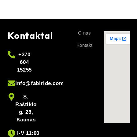
Kontaktai
O nas
Kontakt
+370
604
15255
info@fabiride.com
S.
Raštikio
g. 28,
Kaunas
I-V 11:00