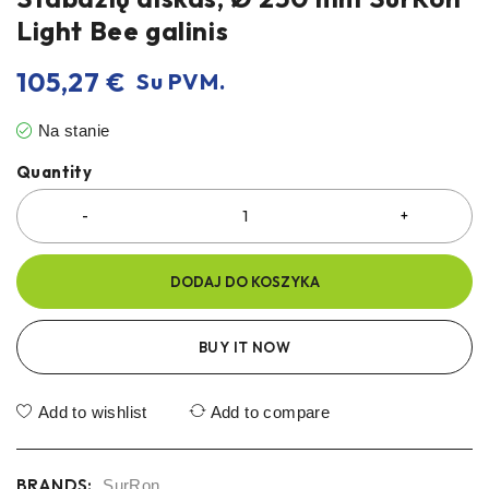
Light Bee galinis
105,27
€
Su PVM.
Na stanie
Quantity
DODAJ DO KOSZYKA
BUY IT NOW
Add to wishlist
Add to compare
BRANDS:
SurRon