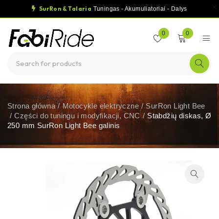
SurRon & Talaria
Tuningas - Akumuliatoriai - Dalys
0
0
Strona główna
/
Motocykle elektryczne
/
SurRon Light Bee
/
Części do tuningu i modyfikacji, CNC
/
Stabdžių diskas, Ø
250 mm SurRon Light Bee galinis