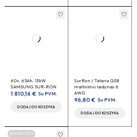
pakartotinį suveržimą
Po 50–100 km atlikite
ir
kaladėlių įdirbimą
.
DUK
Ar reikės papildomų detalių montavimui?
diskas, adapteris ir varžtai
Ne – komplekte yra
.
Ar tinka su OEM suportu?
adapteriu
Taip, su pridedamu
pritaikoma OEM sistemai.
60v. 63Ah. 13kW
SurRon / Talaria QS8
250 mm 250mm
SAMSUNG SUR-RON
maitinimo laidynas 6
AWG
1 810,16
€
Su PVM.
96,80
€
Su PVM.
DODAJ DO KOSZYKA
DODAJ DO KOSZYKA
IŠPARDUOTA