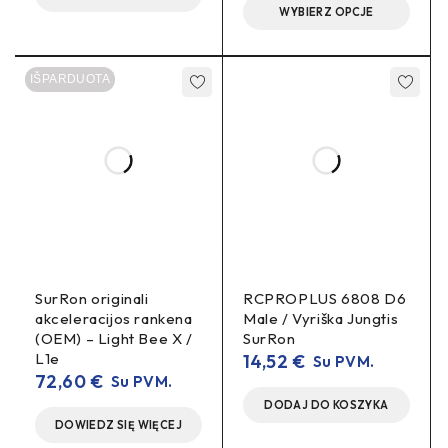
WYBIERZ OPCJE
1×
250 mm
galinis stabdžių diskas
1×
adapteris (bracket)
IŠPARDUOTA
1×
varžtų komplektas
Nauda realiame važiavime
Trumpesnis stabdymo kelias
Patikimumas bekelėje
– atsparesnis perkaitimui
ilguose nusileidimuose.
SurRon originali
RCPROPLUS 6808 D6
Montavimo patarimai
akceleracijos rankena
Male / Vyriška Jungtis
(OEM) – Light Bee X /
SurRon
stebulės
sriegio
Išvalykite
paviršių, naudokite
L1e
14,52
€
Su PVM.
fiksatorių
(vid. stiprumo).
72,60
€
Su PVM.
DODAJ DO KOSZYKA
OEM sukimo momentus
Veržkite pagal
; patikrinkite
DOWIEDZ SIĘ WIĘCEJ
suporto centravimą
.