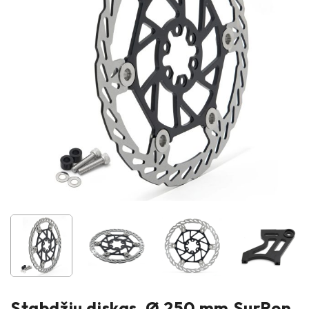
Stabdžių diskas, Ø 250 mm SurRon