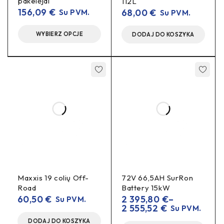
pakelėjai
112L
Pozicija:
galinis
ratas
156,09
€
68,00
€
Su PVM.
Su PVM.
Suportas / stebulė:
OEM arba suderinami
WYBIERZ OPCJE
adapteris
DODAJ DO KOSZYKA
„aftermarket“ (pridedamas
)
Specifikacijos
Skersmuo:
Ø 250 mm
Tipas:
ventiliuojamas stabdžių diskas (galinis)
Medžiaga:
aukštos kokybės plienas (atsparus
temperatūrai ir dilimui)
Tvirtinimas:
varžtinė jungtis į OEM stebulę per
adapterį
Maxxis 19 colių Off-
72V 66,5AH SurRon
Rekomendacija:
naudokite su kokybiškomis
Road
Battery 15kW
kaladėlėmis
60,50
€
2 395,80
€
–
Su PVM.
2 555,52
€
Su PVM.
Kas įeina į komplektą
DODAJ DO KOSZYKA