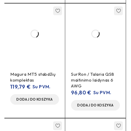
Magura MT5 stabdžių
SurRon / Talaria QS8
komplektas
maitinimo laidynas 6
AWG
119,79
€
Su PVM.
96,80
€
Su PVM.
DODAJ DO KOSZYKA
DODAJ DO KOSZYKA