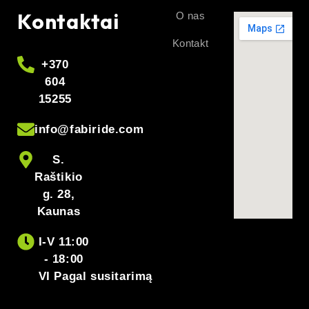
Kontaktai
O nas
Kontakt
+370
604
15255
info@fabiride.com
S.
Raštikio
g. 28,
Kaunas
I-V 11:00
- 18:00
VI Pagal susitarimą