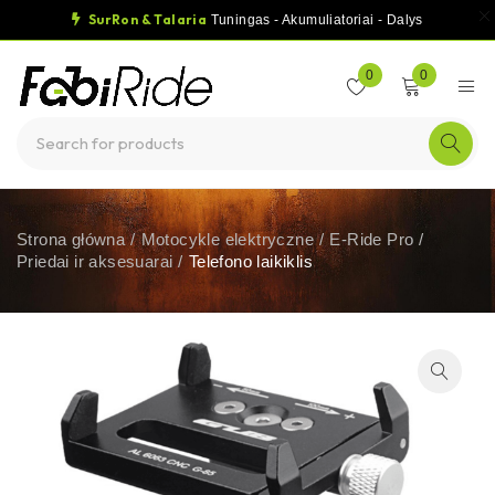
SurRon & Talaria
Tuningas - Akumuliatoriai - Dalys
0
0
Strona główna
/
Motocykle elektryczne
/
E-Ride Pro
/
Priedai ir aksesuarai
/
Telefono laikiklis