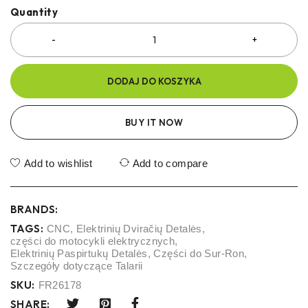
Quantity
DODAJ DO KOSZYKA
BUY IT NOW
Add to wishlist
Add to compare
BRANDS:
TAGS:
CNC
,
Elektrinių Dviračių Detalės
,
części do motocykli elektrycznych
,
Elektrinių Paspirtukų Detalės
,
Części do Sur-Ron
,
Szczegóły dotyczące Talarii
SKU:
FR26178
SHARE: