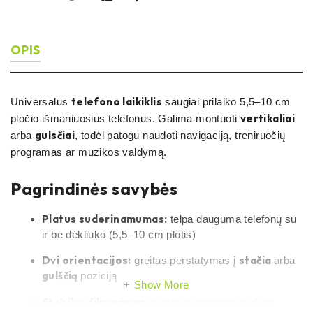
OPIS
telefono laikiklis
Universalus
saugiai prilaiko 5,5–10 cm
vertikaliai
pločio išmaniuosius telefonus. Galima montuoti
gulsčiai
arba
, todėl patogu naudoti navigaciją, treniruočių
programas ar muzikos valdymą.
Pagrindinės savybės
Platus suderinamumas:
telpa dauguma telefonų su
ir be dėkliuko (5,5–10 cm plotis)
Dvi orientacijos:
stačia
greitas perstatymas į
arba
gulščią
poziciją
Show More
Stabilus fiksavimas:
tvirtas suėmimas mažina