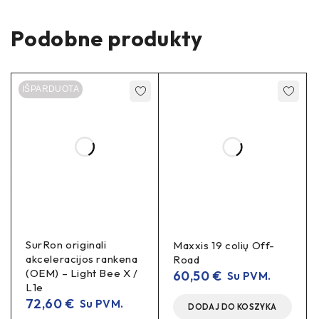
vibracijas ir slydimą
Apsauginis tarpiklis:
Podobne produkty
plastikinis įdėklas saugo
įrenginį nuo įbrėžimų
Specifikacijos
IŠPARDUOTA
Įrenginio plotis:
5,5–10 cm
Orientacija:
vertikali / horizontali
Medžiaga:
plastikiniu tarpikliu
laikiklis su
Spalva:
juoda
Komplektacija
SurRon originali
Maxxis 19 colių Off-
akceleracijos rankena
Road
1×
telefono laikiklis
(OEM) – Light Bee X /
60,50
€
Su PVM.
L1e
2×
tarpiklis
72,60
€
Su PVM.
DODAJ DO KOSZYKA
1
x įrankis prisukimui