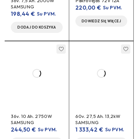
nurodykite jungties tipą
36v. 7,5 Ah. 2000W
Pakrovėjas 72V 12A
Taip –
užsakymo komentaruose.
SAMSUNG
220,00
€
Su PVM.
198,44
€
Su PVM.
DOWIEDZ SIĘ WIĘCEJ
DODAJ DO KOSZYKA
36v. 10 Ah. 2750W
60v. 27,5 Ah. 13,2kW
60v pakrovėjas, 5a įkroviklis, e-dviratis pakrovėjas, e-
SAMSUNG
SAMSUNG
paspirtuko įkroviklis, 16s charger, li-ion charger 60v,
244,50
€
1 333,42
€
Su PVM.
Su PVM.
FabiRide