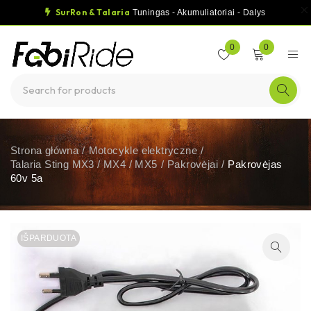
SurRon & Talaria
Tuningas - Akumuliatoriai - Dalys
0
0
Strona główna
/
Motocykle elektryczne
/
Talaria Sting MX3 / MX4 / MX5
/
Pakrovėjai
/
Pakrovėjas
60v 5a
IŠPARDUOTA