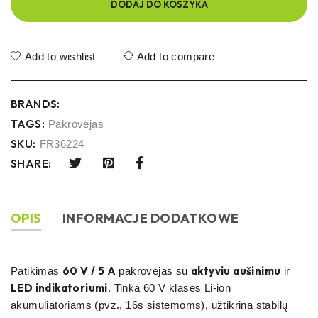
DODAJ DO KOSZYKA
Add to wishlist
Add to compare
BRANDS:
TAGS:
Pakrovėjas
SKU:
FR36224
SHARE:
OPIS
INFORMACJE DODATKOWE
60 V / 5 A
aktyviu aušinimu
Patikimas
pakrovėjas su
ir
LED indikatoriumi
. Tinka 60 V klasės Li-ion
akumuliatoriams (pvz., 16s sistemoms), užtikrina stabilų