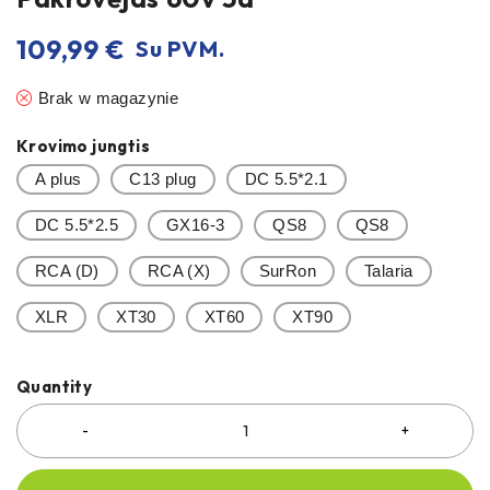
109,99
€
Su PVM.
Brak w magazynie
Krovimo jungtis
A plus
C13 plug
DC 5.5*2.1
DC 5.5*2.5
GX16-3
QS8
QS8
RCA (D)
RCA (X)
SurRon
Talaria
XLR
XT30
XT60
XT90
Quantity