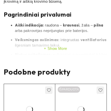
įkrovimą ir aiškią krovimo būseną.
Pagrindiniai privalumai
Aiški indikacija:
kraunasi
pilna
raudona –
, žalia –
arba pakrovėjas neprijungtas prie baterijos.
Veiksmingas aušinimas:
ventiliatorius
integruotas
ilgesniam tarnavimo laikui.
Show More
Platus pritaikymas:
e-dviraciai, e-paspirtukai ir kitos
60 V (16s) Li-ion sistemos.
Patogus užsakymas:
jungties modelį
Podobne produkty
krovimo
nurodykite komentaruose.
Specifikacijos
IŠPARDUOTA
Išėjimo įtampa:
60 V
(skirta 60 V klasės Li-ion
akumams)