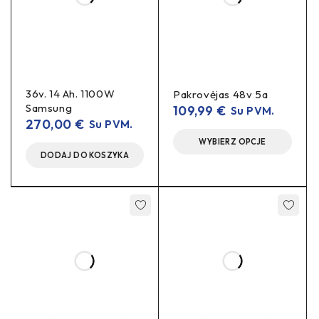
Išėjimo srovė:
5 A
Indikacija:
LED
(raudona/žalia)
Aušinimas:
ventiliatorius
Komplektacija:
pakrovėjas su kabeliu (jungtis pagal
36v. 14 Ah. 1100W
Pakrovėjas 48v 5a
užsakymą)
Samsung
109,99
€
Su PVM.
270,00
€
Su PVM.
Suderinamumas
WYBIERZ OPCJE
DODAJ DO KOSZYKA
Akumuliatorių tipas:
16s
Li-ion 60 V (tipiškai
, pilnai
įkrauta ~67,2 V)
Transportas:
elektriniai dviračiai, paspirtukai, kitos
mikromobilumo priemonės
Naudojimo patarimai
pirmiausia prijunkite
Visada
pakrovėją prie
baterijos
, tada įjunkite į tinklą.