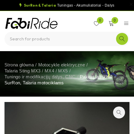
SurRon & Talaria
Tuningas - Akumuliatoriai - Dalys
0
0
Strona główna
/
Motocykle elektryczne
/
Talaria Sting MX3 / MX4 / MX5
/
Tuningo ir modifikacijų dalys, CNC
/
Pakojų laikikliai
SurRon, Talaria motociklams