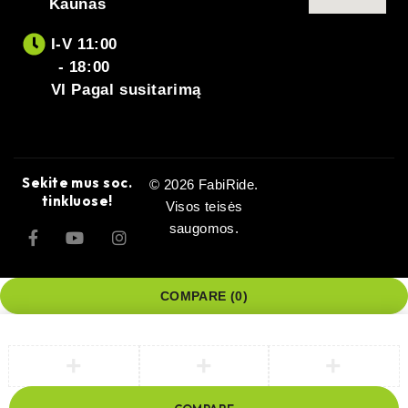
Kaunas
I-V 11:00
- 18:00
VI Pagal susitarimą
Sekite mus soc.
© 2026 FabiRide.
tinkluose!
Visos teisės
saugomos.
COMPARE
(0)