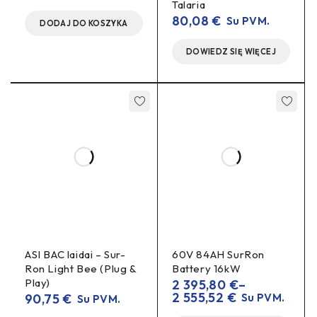
Talaria
Atsparumas smūgiams
– geriau atlaiko bekelės
80,08
€
Su PVM.
krūvius.
DODAJ DO KOSZYKA
Švarus „factory“ vaizdas
– estetiškai dera su rėmu
DOWIEDZ SIĘ WIĘCEJ
ir pakojais.
DUK
Ar tinka su originaliais pakojais?
Taip, laikikliai skirti OEM tvirtinimo sistemai; taip pat
suderinami su daugeliu „aftermarket“ pakojų.
Ar reikia papildomų varžtų?
originalūs tvirtinimo elementai
Dažniausiai tinka
. Jei
susidėvėję – rekomenduojame naujus varžtus.
ASI BAC laidai – Sur-
60V 84AH SurRon
Ron Light Bee (Plug &
Battery 16kW
Play)
2 395,80
€
–
2 555,52
€
90,75
€
Su PVM.
Su PVM.