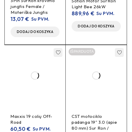
3Pin SurRon krovimo
Sotion Motor SurRon
Talaria
: Sting, 3X*
jungtis Female /
Light Bee 26kW
*Patikrinkite konkretaus modelio pakojų ašies/varžtų
Moteriška Jungtis
889,96
€
Su PVM.
išdėstymą prieš montuojant.
13,07
€
Su PVM.
DODAJ DO KOSZYKA
Specifikacijos
DODAJ DO KOSZYKA
Medžiaga:
7075-T6 aliuminis
IŠPARDUOTA
Tipas:
pakojų (peg) laikiklių pora / vienetas (pagal
komplektaciją)
Montavimas:
į OEM tvirtinimo vietas, be modifikacijų
Apdaila/spalvos:
anoduotas paviršius (spalvos gali
skirtis pagal pasiūlą)
Nauda realiame važiavime
Maxxis 19 colių Off-
CST motociklo
Tikslesnis valdymas
– tvirta atrama stovint ant
Road
padanga 19" 3.0 (apie
pakojų.
80 mm) Sur Ron /
60,50
€
Su PVM.