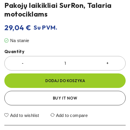
Pakojų laikikliai SurRon, Talaria
motociklams
29,04
€
Su PVM.
Na stanie
Quantity
DODAJ DO KOSZYKA
BUY IT NOW
Add to wishlist
Add to compare