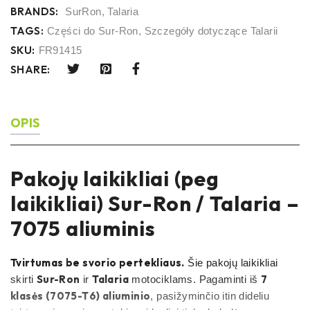
BRANDS:
SurRon
,
Talaria
TAGS:
Części do Sur-Ron
,
Szczegóły dotyczące Talarii
SKU:
FR91415
SHARE:
OPIS
Pakojų laikikliai (peg
laikikliai) Sur-Ron / Talaria –
7075 aliuminis
Tvirtumas be svorio pertekliaus.
Šie pakojų laikikliai
Sur-Ron
Talaria
7
skirti
ir
motociklams. Pagaminti iš
klasės (7075-T6) aliuminio
, pasižyminčio itin dideliu