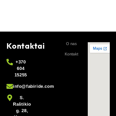
Kontaktai
O nas
Kontakt
+370
604
15255
info@fabiride.com
S.
Raštikio
g. 28,