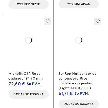
WYBIERZ OPCJE
WYBIERZ OPCJE
Michelin Off-Road
SurRon Hall sensorius
padanga 19" 70 mm
su temperatūros
davikliu – originalus
72,60
€
Su PVM.
(Light Bee X / L1E)
61,71
€
Su PVM.
DODAJ DO KOSZYKA
DODAJ DO KOSZYKA