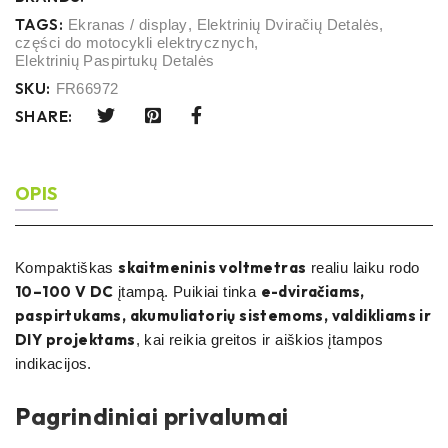
TAGS:
Ekranas / display
,
Elektrinių Dviračių Detalės
,
części do motocykli elektrycznych
,
Elektrinių Paspirtukų Detalės
SKU:
FR66972
SHARE:
OPIS
skaitmeninis voltmetras
Kompaktiškas
realiu laiku rodo
10–100 V DC
e-dviračiams,
įtampą. Puikiai tinka
paspirtukams, akumuliatorių sistemoms, valdikliams ir
DIY projektams
, kai reikia greitos ir aiškios įtampos
indikacijos.
Pagrindiniai privalumai