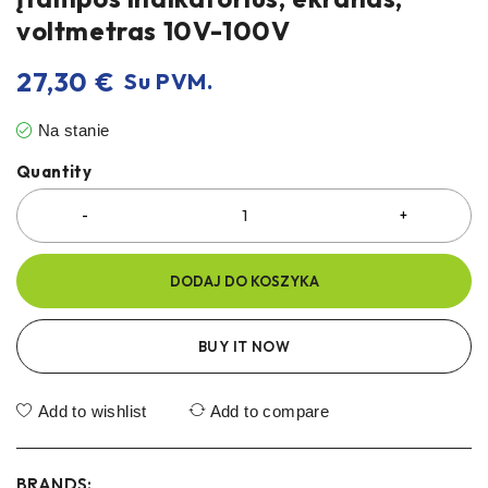
voltmetras 10V-100V
27,30
€
Su PVM.
Na stanie
Quantity
DODAJ DO KOSZYKA
BUY IT NOW
Add to wishlist
Add to compare
BRANDS: