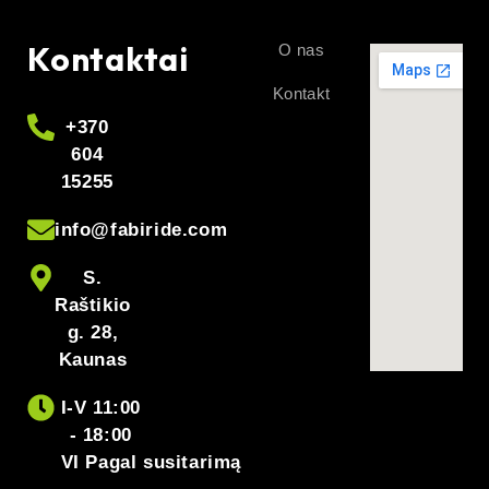
Kontaktai
O nas
Kontakt
+370
604
15255
info@fabiride.com
S.
Raštikio
g. 28,
Kaunas
I-V 11:00
- 18:00
VI Pagal susitarimą