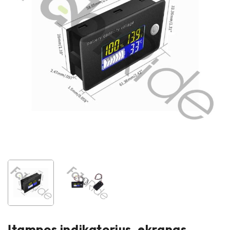
Įtampos indikatorius, ekranas,