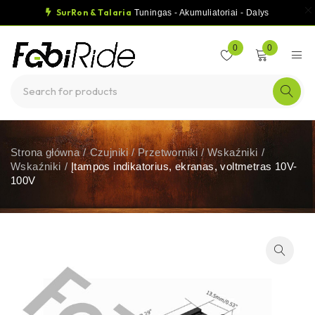
SurRon & Talaria
Tuningas - Akumuliatoriai - Dalys
0
0
Strona główna
/
Czujniki / Przetworniki / Wskaźniki
/
Wskaźniki
/
Įtampos indikatorius, ekranas, voltmetras 10V-
100V