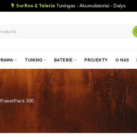
SurRon & Talaria
Tuningas - Akumuliatoriai - Dalys
PRAWA
TUNING
BATERIE
PROJEKTY
O NAS
 PowerPack 300