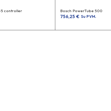
kumuliatoriui?
5 controller
Bosch PowerTube 500
didelės 
akumuliatoriaus darbą ir apsaugas, todėl prisideda prie
756,25
€
Su PVM.
as?
sandėlio likučio ir tiekimo.