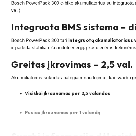
Bosch PowerPack 300 e-bike akumuliatorius su integruota aku
val.)
Integruota BMS sistema – did
integruotą akumuliatoriaus 
Bosch PowerPack 300 turi
ir padeda stabiliau išnaudoti energiją kasdienėms kelionėms
Greitas įkrovimas – 2,5 val. p
Akumuliatorius sukurtas patogiam naudojimui, kai svarbu greit
Visiškai įkraunamas per 2,5 valandos
Pusiau įkraunamas per 1 valandą