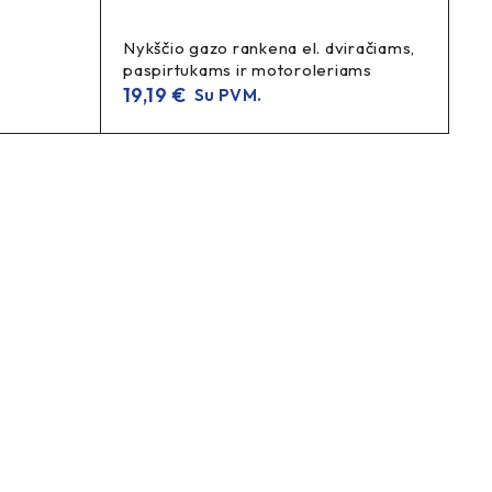
Nykščio gazo rankena el. dviračiams,
ridos
ilgesnio tarnavimo laiko
ir
.
paspirtukams ir motoroleriams
19,19
€
Su PVM.