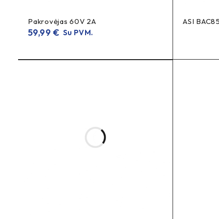
Kas yra BMS ir kodėl ji svarbi Bosch PowerPack 300 a
Pakrovėjas 60V 2A
ASI BAC85
BMS (akumuliatoriaus valdymo sistema)
padeda valdyti 
59,99
€
Su PVM.
Per kiek laiko Bosch PowerPack 300 pilnai įkraunam
Visiškai įkraunamas per 2,5 valandos
.
Per kiek laiko akumuliatorius įkraunamas iki ~50%?
Pusiau įkraunamas per 1 valandą
.
Koks Bosch PowerPack 300 pristatymo terminas?
Teirautis dėl pristatymo termino
, nes jis priklauso nuo 