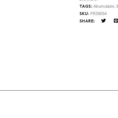
TAGS:
Akumulator
,
SKU:
FR38554
SHARE: