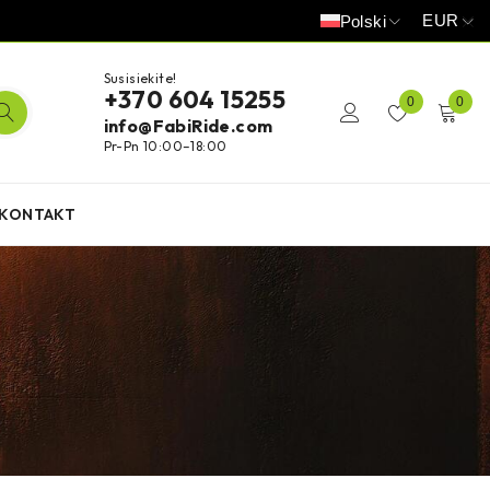
EUR
Polski
Susisiekite!
+370 604 15255
0
0
info@FabiRide.com
Pr-Pn 10:00–18:00
KONTAKT