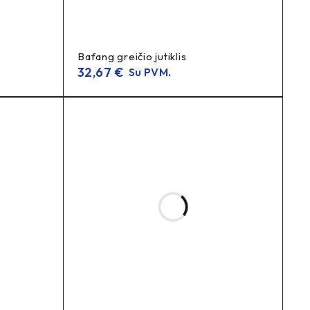
Bafang greičio jutiklis
32,67
€
Su PVM.