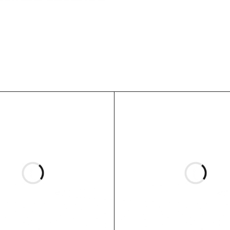
tatymo termino
eirautis
– pristatymo laikas gali skirtis priklausomai nuo sandėlio 
sistemoms
kumuliatoriaus apsauga
riklauso nuo sąlygų)
aus resursas