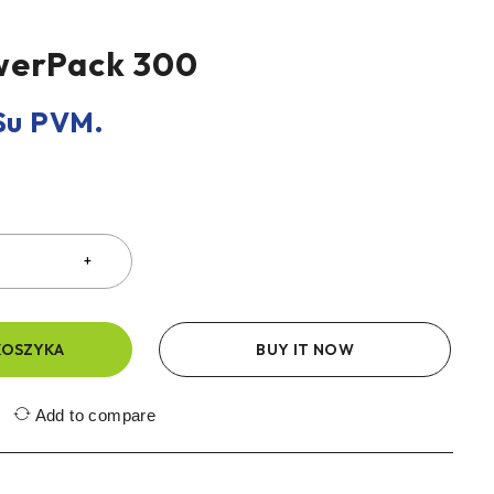
werPack 300
u PVM.
KOSZYKA
BUY IT NOW
Add to compare