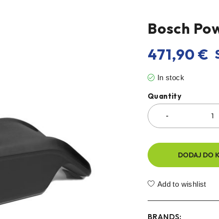
Bosch Po
471,90
€
S
In stock
Quantity
DODAJ DO 
Add to wishlist
BRANDS: