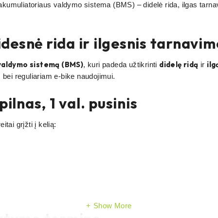
muliatoriaus valdymo sistema (BMS) – didelė rida, ilgas tarnavimo
esnė rida ir ilgesnis tarnavim
valdymo sistemą (BMS)
didelę ridą
ilg
, kuri padeda užtikrinti
ir
 bei reguliariam e-bike naudojimui.
ilnas, 1 val. pusinis
ai grįžti į kelią:
Show More