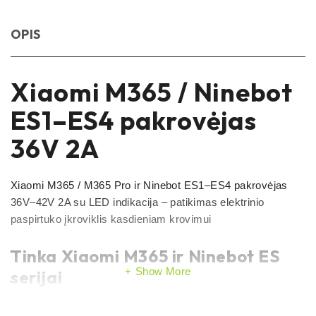
OPIS
Xiaomi M365 / Ninebot
ES1–ES4 pakrovėjas
36V 2A
Xiaomi M365 / M365 Pro ir Ninebot ES1–ES4 pakrovėjas
36V–42V 2A su LED indikacija – patikimas elektrinio
paspirtuko įkroviklis kasdieniam krovimui
Tinka Xiaomi M365 ir Ninebot ES
Show More
serijai
36V pakrovėjas
Šis
skirtas krauti populiarius elektrinius