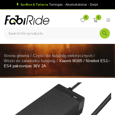
SurRon & Talaria
Tuningas - Akumuliatoriai - Dalys
0
0
Strona główna
/
Części do hulajnóg elektrycznych
/
Wózki do załadunku hulajnóg
/
Xiaomi M365 / Ninebot ES1–
ES4 pakrovėjas 36V 2A