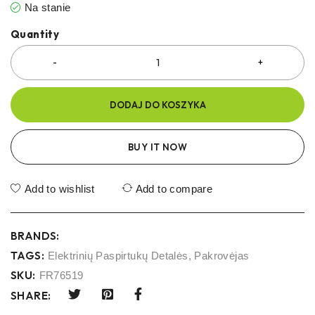
Na stanie
Quantity
DODAJ DO KOSZYKA
BUY IT NOW
Add to wishlist
Add to compare
BRANDS:
TAGS:
Elektrinių Paspirtukų Detalės
,
Pakrovėjas
SKU:
FR76519
SHARE: