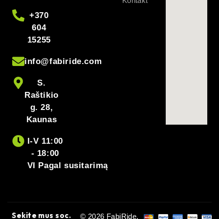
Kontakt
+370
604
15255
info@fabiride.com
S.
Raštikio
g. 28,
Kaunas
I-V 11:00
- 18:00
VI Pagal susitarimą
Sekite mus soc.
© 2026 FabiRide.