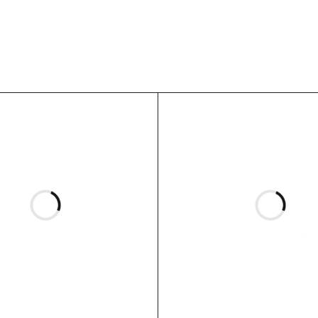
niam pripūtimui
1 vienetas
ontuojant. Komplekte –
.
aomi M365 ratui
iam naudojimui
a)