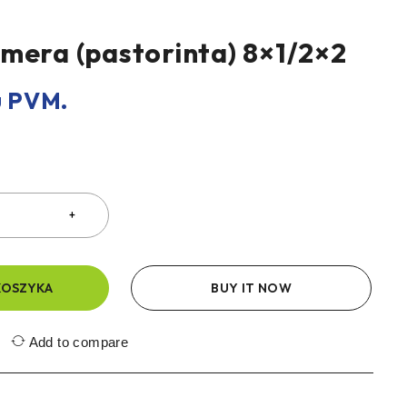
mera (pastorinta) 8×1/2×2
 PVM.
KOSZYKA
BUY IT NOW
Add to compare