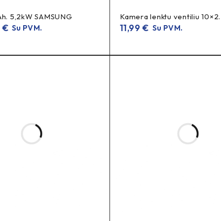
5Ah. 5,2kW SAMSUNG
Kamera lenktu ventiliu 10×2.
2
€
11,99
€
Su PVM.
Su PVM.
5 ratui.
~120 g
patvaresnė
apie
, todėl dažniausiai būna
.