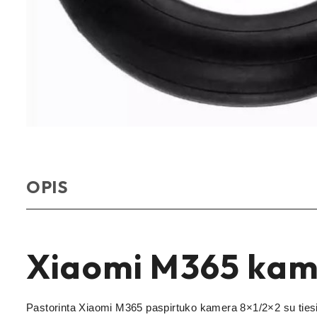
OPIS
Xiaomi M365 kame
Pastorinta Xiaomi M365 paspirtuko kamera 8×1/2×2 su tiesiu 