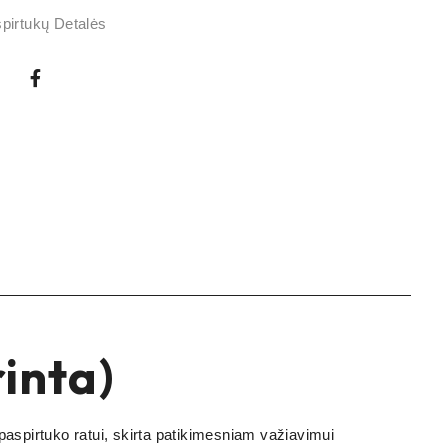
spirtukų Detalės
inta)
paspirtuko ratui, skirta patikimesniam važiavimui