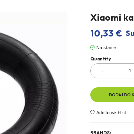
Xiaomi ka
10,33
€
Su
Na stanie
Quantity
DODAJ DO 
Add to wishlist
BRANDS: