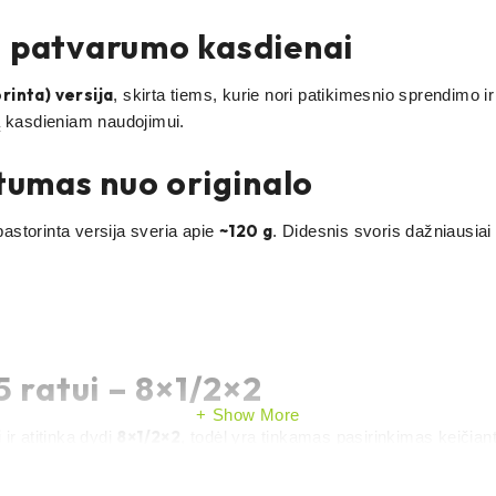
u patvarumo kasdienai
rinta) versija
, skirta tiems, kurie nori patikimesnio sprendimo i
ą kasdieniam naudojimui.
rtumas nuo originalo
~120 g
 pastorinta versija sveria apie
. Didesnis svoris dažniausiai
 ratui – 8×1/2×2
Show More
i
8×1/2×2
ir atitinka dydį
, todėl yra tinkamas pasirinkimas keičian