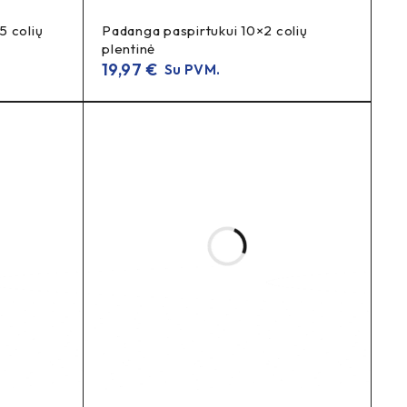
5 colių
Padanga paspirtukui 10×2 colių
plentinė
19,97
€
Su PVM.