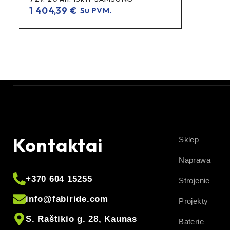
1 404,39
€
Su PVM.
Kontaktai
Sklep
Naprawa
+370 604 15255
Strojenie
info@fabiride.com
Projekty
S. Raštikio g. 28, Kaunas
Baterie