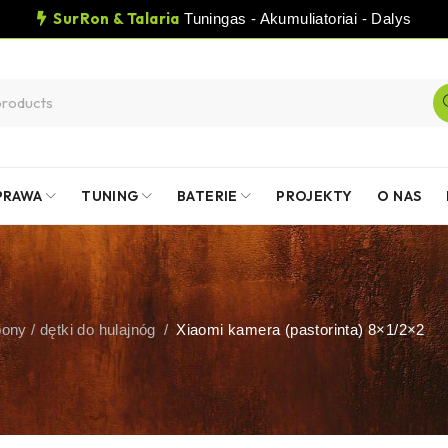
SurRon & Talaria
Tuningas - Akumuliatoriai - Dalys
PRAWA
TUNING
BATERIE
PROJEKTY
O NAS
ony / dętki do hulajnóg
/
Xiaomi kamera (pastorinta) 8×1/2×2