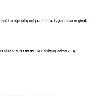
r mažiau rūpesčių dėl pradūrimų. Lyginant su originalia
storesnę gumą
 reiškia
ir didesnį patvarumą.
t susidėvėjusią ar pradurtą kamerą.