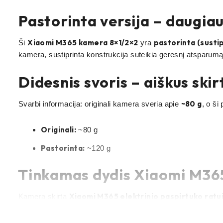
Pastorinta versija – daugia
Xiaomi M365 kamera 8×1/2×2
pastorinta (sustip
Ši
yra
kamera, sustiprinta konstrukcija suteikia geresnį atsparum
Didesnis svoris – aiškus ski
~80 g
Svarbi informacija: originali kamera sveria apie
, o ši
Originali:
~80 g
Pastorinta:
~120 g
Tinkamas dydis Xiaomi M365
Xiaomi M365 elektrinio paspirtuko ratu
Kamera skirta