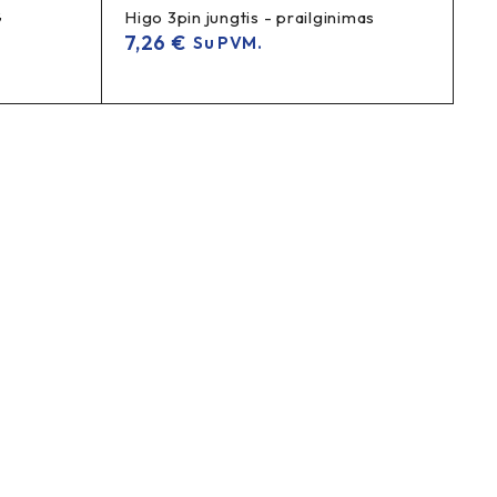
G
Higo 3pin jungtis - prailginimas
7,26
€
Su PVM.
, pastorinta kamera, sustiprinta kamera, thickened inner
e inner tube, Xiaomi M365 ratui kamera, kamera 1 vnt, Xiaomi