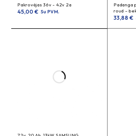
Pakrovėjas 36v - 42v 2a
Padanga p
Koks kameros dydis?
roud – be
45,00
€
Su PVM.
8×1/2×2
Dydis yra
.
33,88
€
Koks ventilis – tiesus ar lenktas?
tiesiu ventiliu
Kamera yra su
.
Kiek vienetų gausiu pirkdamas?
1 vienetas
Komplekte –
.
Xiaomi M365 kamera, Xiaomi kamera 8×1/2×2, kamera 8×1/2×
tube, reinforced inner tube, Xiaomi M365 inner tube, inner t
M365 padangos kamera
72v. 20 Ah. 13kW SAMSUNG