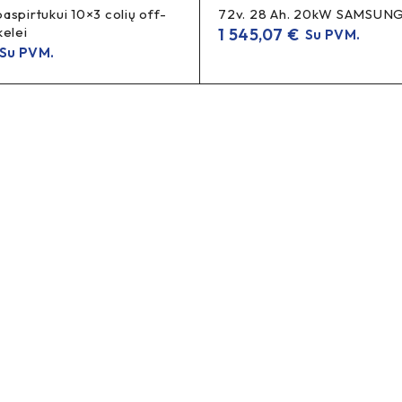
aspirtukui 10×3 colių off-
72v. 28 Ah. 20kW SAMSUN
kelei
1 545,07
€
Su PVM.
Su PVM.
2, paspirtuko kamera Xiaomi M365, elektrinio paspirtuko kamera
ube 8×1/2×2, 8.5 inner tube Xiaomi, tiesus ventilis, straight valv