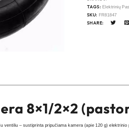
TAGS:
Elektrinių Pa
SKU:
FR81847
SHARE:
ra 8×1/2×2 (pastor
ventiliu – sustiprinta pripučiama kamera (apie 120 g) elektrinio 