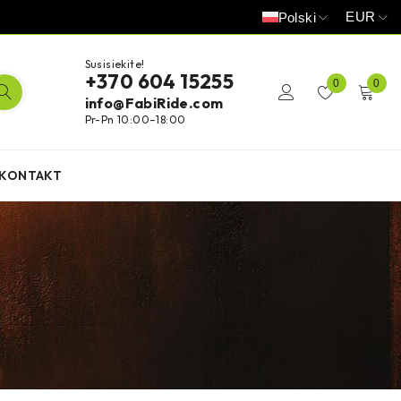
EUR
Polski
Susisiekite!
+370 604 15255
0
0
info@FabiRide.com
Pr-Pn 10:00–18:00
KONTAKT