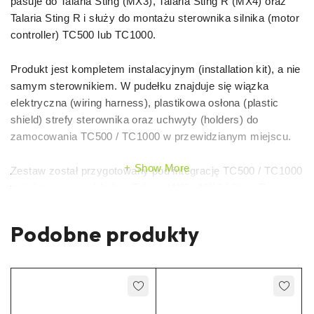
pasuje do Talaria Sting (MX3), Talaria Sting R (MX4) oraz
Talaria Sting R i służy do montażu sterownika silnika (motor
controller) TC500 lub TC1000.
Produkt jest kompletem instalacyjnym (installation kit), a nie
samym sterownikiem. W pudełku znajduje się wiązka
elektryczna (wiring harness), plastikowa osłona (plastic
shield) strefy sterownika oraz uchwyty (holders) do
zamocowania TC500 / TC1000 w przewidzianym miejscu.
Show More
Zestaw został przygotowany pod integrację TC500 / TC1000
z elektrycznym układem Talaria MX3 / MX4 / Sting R.
3–5
Dostawa z naszego sklepu do drzwi zazwyczaj zajmuje
dni
, co ułatwia szybkie złożenie instalacji pod ten sterownik.
Podobne produkty
Zalety zestawu wiązki
Talaria TC500/TC1000