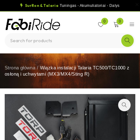
SurRon & Talaria
Tuningas - Akumuliatoriai - Dalys
0
0
Strona główna
/
Wiązka instalacji Talaria TC500/TC1000 z
osłoną i uchwytami (MX3/MX4/Sting R)