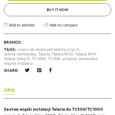
BUY IT NOW
Add to wishlist
Add to compare
BRANDS:
TAGS:
części do motocykli elektrycznych
,
osłona sterownika
,
Talaria
,
Talaria MX3
,
Talaria MX4
,
Talaria Sting R
,
TC1000
,
TC500
,
uchwyty sterownika
,
wiązka instalacji
SHARE:
OPIS
Zestaw wiązki instalacji Talaria do TC500/TC1000