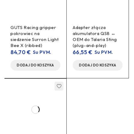
dla Talaria MX3 / MX4 / Sting R.
Uchwyty (holders) do zamocowania sterownika
TC500 oraz TC1000.
GUTS Racing gripper
Adapter złącza
Specyfikacja techniczna
pokrowiec na
akumulatora QS8 ↔
siedzenie Surron Light
OEM do Talaria Sting
Bee X (ribbed)
(plug-and-play)
84,70
€
66,55
€
Su PVM.
Su PVM.
Zestaw wiązki (wire harness
Typ produktu
kit) z plastikową osłoną i
DODAJ DO KOSZYKA
DODAJ DO KOSZYKA
uchwytami
Instalacja i osłona sterownika
silnika (motor controller)
Przeznaczenie
TC500 / TC1000 na platformie
Talaria
Kompatybilne
TC500, TC1000
sterowniki