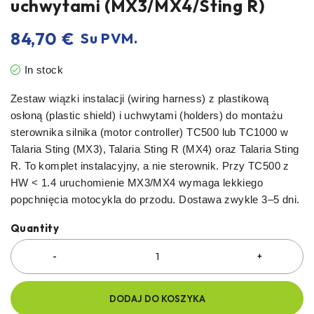
uchwytami (MX3/MX4/Sting R)
84,70
€
Su PVM.
In stock
Zestaw wiązki instalacji (wiring harness) z plastikową
osłoną (plastic shield) i uchwytami (holders) do montażu
sterownika silnika (motor controller) TC500 lub TC1000 w
Talaria Sting (MX3), Talaria Sting R (MX4) oraz Talaria Sting
R. To komplet instalacyjny, a nie sterownik. Przy TC500 z
HW < 1.4 uruchomienie MX3/MX4 wymaga lekkiego
popchnięcia motocykla do przodu. Dostawa zwykle 3–5 dni.
Quantity
DODAJ DO KOSZYKA