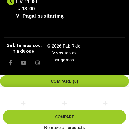
RANKENOS MEDŽIAGA
Aliuminis
I-V 11:00
- 18:00
VI Pagal susitarimą
ŽARNOS ILGIS
2,200 mm
Sekite mus soc.
© 2026 FabiRide.
tinkluose!
Visos teisės
saugomos.
COMPARE
(0)
COMPARE
Remove all products