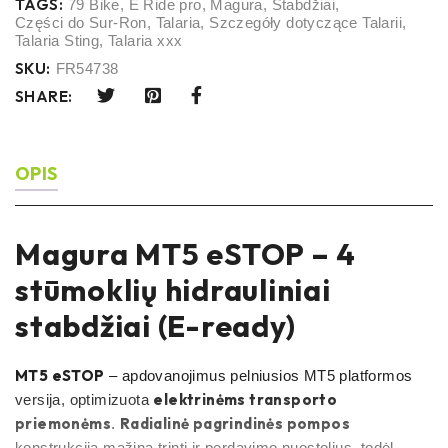
TAGS:
79 Bike
,
E Ride pro
,
Magura
,
Stabdžiai
,
Części do Sur-Ron
,
Talaria
,
Szczegóły dotyczące Talarii
,
Talaria Sting
,
Talaria xxx
SKU:
FR54738
SHARE:
OPIS
Magura MT5 eSTOP – 4
stūmoklių hidrauliniai
stabdžiai (E-ready)
MT5 eSTOP
– apdovanojimus pelniusios MT5 platformos
elektrinėms transporto
versija, optimizuota
priemonėms
Radialinė pagrindinės pompos
.
konstrukcija mažina trintį ir perdavimo nuostolius, todėl