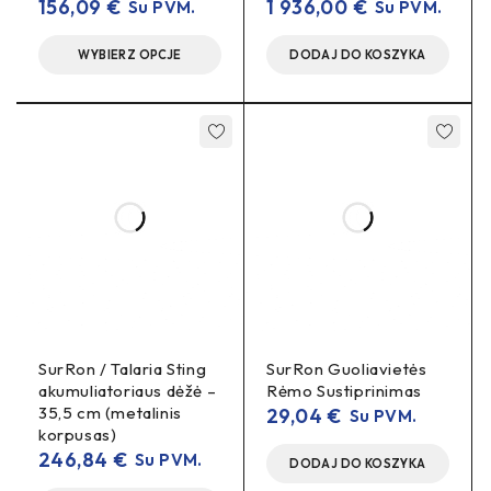
156,09
€
1 936,00
€
Su PVM.
Su PVM.
Svoris:
255 g
~
(be rotoriaus)
WYBIERZ OPCJE
DODAJ DO KOSZYKA
Stūmokliai:
4
Korpusas:
Carbotecture®
Svirtis:
2-pirštų
(aliuminis)
Kaladėlės:
8.S (Sport)
Žarna:
2,200 mm
sukamoji
,
Komplektacija
1×
stabdžių rankena (master cylinder su svirtimi)
SurRon / Talaria Sting
SurRon Guoliavietės
1×
4-stūmoklių suportas
akumuliatoriaus dėžė –
Rėmo Sustiprinimas
35,5 cm (metalinis
29,04
€
Su PVM.
1×
2200 mm
stabdžių žarna
korpusas)
246,84
€
2×
Su PVM.
žarnos antgaliai
(olive + insert)
DODAJ DO KOSZYKA