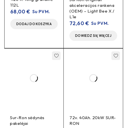
Sur-Ron
Talaria
,
, e-paspirtukų ir klasinių MTB.
112L
akceleracijos rankena
68,00
€
(OEM) – Light Bee X /
Su PVM.
Rekomenduojami rotoriai:
180 /203 / 220 mm
–
L1e
geresnei šilumos kontrolei.
72,60
€
Su PVM.
DODAJ DO KOSZYKA
Suderinamumas ir naudojimas
DOWIEDZ SIĘ WIĘCEJ
Naudojimas:
Trail/Enduro/DH, miestas, E-
platformos.
Rotoriai:
203 arba 220 mm (parinkti pagal rėmo/
šakių specifikaciją).
Stabdžių skystis:
Magura Royal Blood
(mineralinė
alyva).
Specifikacijos
Tipas:
hidrauliniai diskiniai stabdžiai
Sur-Ron sėdynės
72v. 40Ah. 20kW SUR-
pakelėjai
RON
Spalva:
juoda / pilka