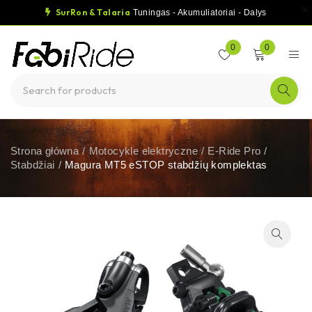
SurRon & Talaria
Tuningas - Akumuliatoriai - Dalys
0
0
Strona główna
/
Motocykle elektryczne
/
E-Ride Pro
/
Stabdžiai
/
Magura MT5 eSTOP stabdžių komplektas