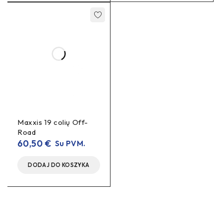
DUK
Kuo eSTOP skiriasi nuo MT5?
eSTOP
8.S (Sport)
komplektas iškart komplektuojamas su
E-platformų
kaladėlėmis ir yra orientuotas į
poreikius
(šiluma, ilgaamžiškumas).
Ar tinka Sur-Ron / Talaria?
adapteriais
203/220 mm
Taip, su tinkamais
ir
rotoriais –
populiarus atnaujinimas e-moto.
Maxxis 19 colių Off-
Road
60,50
€
Su PVM.
DODAJ DO KOSZYKA
Hidrauliniai
TIPAS
stabdžiai
SPALVA
Juoda – Pilka