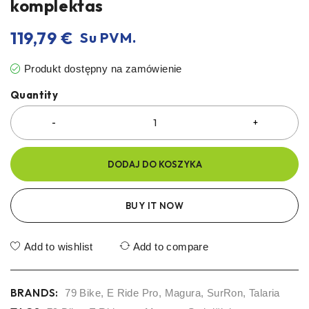
komplektas
119,79
€
Su PVM.
Produkt dostępny na zamówienie
Quantity
DODAJ DO KOSZYKA
BUY IT NOW
Add to wishlist
Add to compare
BRANDS:
79 Bike
,
E Ride Pro
,
Magura
,
SurRon
,
Talaria