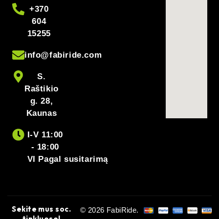
+370
DUK
604
15255
Ar tiks mano 52V sistemai?
52 V (14s)
Taip, jei jūsų valdiklis ir įranga pritaikyti
Li-ion
info@fabiride.com
baterijai.
S.
Ar galima gauti kitą jungties tipą?
Raštikio
Taip – galime pritaikyti jungtis pagal jūsų poreikius
g. 28,
(pasakykite užsakant).
Kaunas
Kuo varis geriau už nikelį?
I-V 11:00
mažesnę varžą
Vario magistralės turi
, todėl mažiau
- 18:00
šilumos
celių disbalanso
ir
, ilgesnis tarnavimo laikas.
VI Pagal susitarimą
Sekite mus soc.
© 2026 FabiRide.
tinkluose!