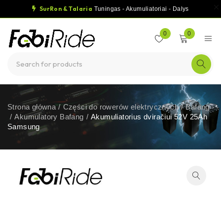
SurRon & Talaria
Tuningas - Akumuliatoriai - Dalys
0
0
Strona główna
/
Części do rowerów elektrycznych
/
Bafang
/
Akumulatory Bafang
/
Akumuliatorius dviračiui 52V 25Ah
Samsung