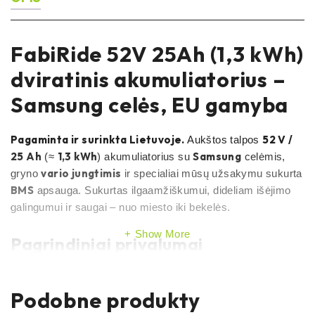
FabiRide 52V 25Ah (1,3 kWh)
dviratinis akumuliatorius –
Samsung celės, EU gamyba
Pagaminta ir surinkta Lietuvoje.
52 V /
Aukštos talpos
25 Ah
1,3 kWh
Samsung
(≈
) akumuliatorius su
celėmis,
vario jungtimis
gryno
ir specialiai mūsų užsakymu sukurta
BMS
apsauga. Sukurtas ilgaamžiškumui, dideliam išėjimo
galingumui ir saugai – nuo miesto iki bekelės.
Show More
Pagrindiniai privalumai
EU gamyba (Lietuva):
kokybės kontrolė vietoje,
patikrinamas prieš
kiekvienas vienetas
Podobne produkty
išsiunčiant
.