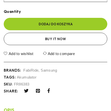
Quantity
DODAJ DO KOSZYKA
BUY IT NOW
Add to wishlist
Add to compare
BRANDS:
FabiRide
,
Samsung
TAGS:
Akumulator
SKU:
FR86383
SHARE:
OPIS