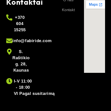
Kontaktai
Kontakt
+370
604
15255
info@fabiride.com
S.
Raštikio
g. 28,
Kaunas
I-V 11:00
- 18:00
VI Pagal susitarimą