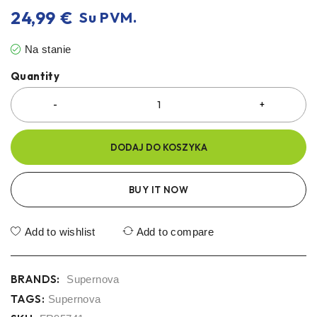
24,99
€
Su PVM.
Na stanie
Quantity
DODAJ DO KOSZYKA
BUY IT NOW
Add to wishlist
Add to compare
BRANDS:
Supernova
TAGS:
Supernova