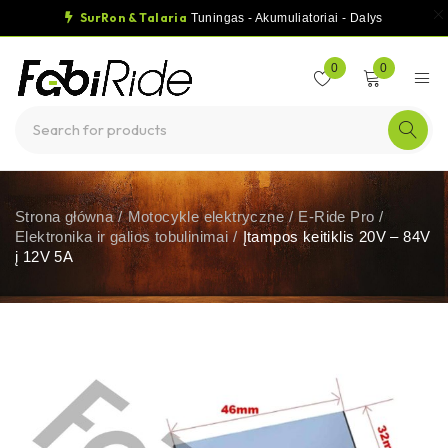
SurRon & Talaria
Tuningas - Akumuliatoriai - Dalys
0
0
Strona główna
/
Motocykle elektryczne
/
E-Ride Pro
/
Elektronika ir galios tobulinimai
/
Įtampos keitiklis 20V – 84V
į 12V 5A