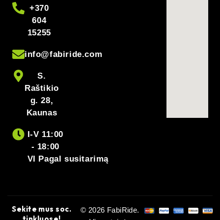
+370
604
15255
info@fabiride.com
S.
Raštikio
g. 28,
Kaunas
I-V 11:00
- 18:00
VI Pagal susitarimą
Sekite mus soc.
© 2026 FabiRide.
tinkluose!