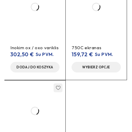
Stabilus 12 V / 5 A iš 20–84 V baterijos. IP67, iki 60 W. Tinka
36/48/60/72 V sistemoms – žibintams, horn’ui, priedams.
Inokim ox / oxo variklis
750C ekranas
302,50
€
159,72
€
Su PVM.
Su PVM.
DODAJ DO KOSZYKA
WYBIERZ OPCJE