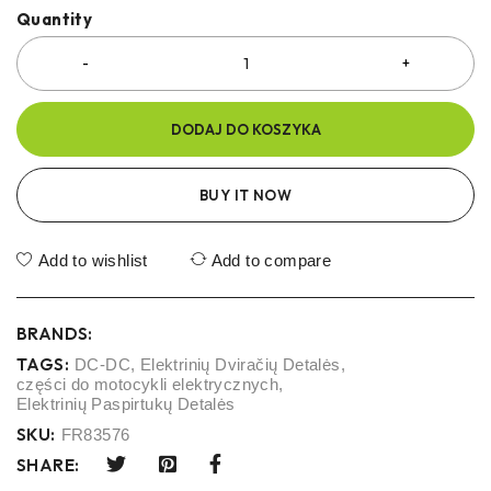
Quantity
DODAJ DO KOSZYKA
BUY IT NOW
Add to wishlist
Add to compare
BRANDS:
TAGS:
DC-DC
,
Elektrinių Dviračių Detalės
,
części do motocykli elektrycznych
,
Elektrinių Paspirtukų Detalės
SKU:
FR83576
SHARE: