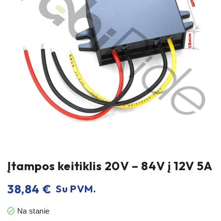
Įtampos keitiklis 20V – 84V į 12V 5A
38,84
€
Su PVM.
Na stanie