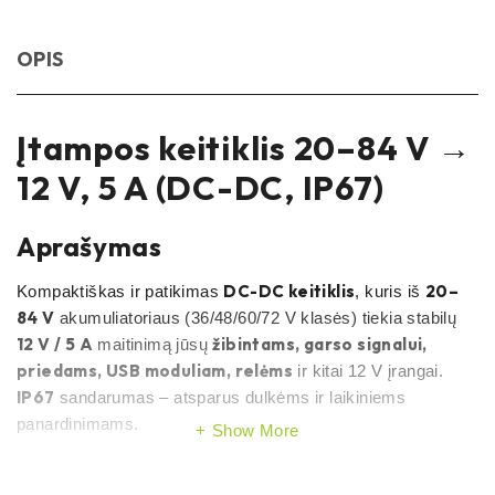
OPIS
Įtampos keitiklis 20–84 V →
12 V, 5 A (DC-DC, IP67)
Aprašymas
DC-DC keitiklis
20–
Kompaktiškas ir patikimas
, kuris iš
84 V
akumuliatoriaus (36/48/60/72 V klasės) tiekia stabilų
12 V / 5 A
žibintams, garso signalui,
maitinimą jūsų
priedams, USB moduliam, relėms
ir kitai 12 V įrangai.
IP67
sandarumas – atsparus dulkėms ir laikiniems
panardinimams.
Show More
Pagrindiniai privalumai