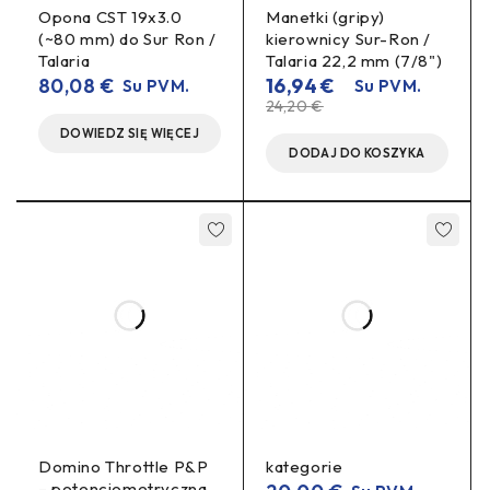
(mygtukui) – pagal partiją
Opona CST 19x3.0
Manetki (gripy)
(~80 mm) do Sur Ron /
kierownicy Sur-Ron /
Apsauga:
purslams atspari konstrukcija (naudoti
Talaria
Talaria 22,2 mm (7/8")
sausomis/įprastomis sąlygomis)
80,08
€
16,94
€
Su PVM.
Su PVM.
24,20
€
Montavimo patarimai
DOWIEDZ SIĘ WIĘCEJ
DODAJ DO KOSZYKA
laisvai ir
Montuokite patogioje vietoje, kad nykštis
tiksliai
spaustų svirtelę.
poliariškumo
valdiklio schemos
Laikykitės
ir
(VCC/GND/Signal).
tam skirtą įėjimą
Mygtuką junkite į
(pvz., žibintai /
režimas / įjungimas).
neužsiveržtų
Nutieskite laidus taip, kad
sukant vairą
pilna amplitude.
akceleratoriaus
Jei valdiklis numato – atlikite
kalibraciją
.
Domino Throttle P&P
kategorie
– potencjometryczna