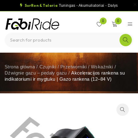
SurRon & Talaria
Tuningas - Akumuliatoriai - Dalys
0
0
Strona główna
/
Czujniki / Przetworniki / Wskaźniki
/
Dźwignie gazu – pedały gazu
/
Akceleracijos rankena su
indikatoriumi ir mygtuku | Gazo rankena (12–84 V)