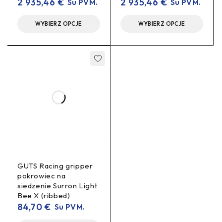
2 935,46
€
2 935,46
€
Su PVM.
Su PVM.
WYBIERZ OPCJE
WYBIERZ OPCJE
GUTS Racing gripper
pokrowiec na
siedzenie Surron Light
Bee X (ribbed)
84,70
€
Su PVM.