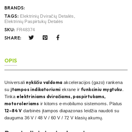
BRANDS:
TAGS:
Elektrinių Dviračių Detalės
,
Elektrinių Paspirtukų Detalės
SKU:
FR48374
SHARE:
OPIS
nykščiu valdoma
Universali
akceleracijos (gazo) rankena
įtampos indikatoriumi
funkciniu mygtuku
su
ekrane ir
.
elektriniams dviračiams, paspirtukams,
Tinka
motoroleriams
ir kitoms e-mobilumo sistemoms. Platus
12–84 V
darbinės įtampos diapazonas leidžia naudoti su
dauguma 36 V / 48 V / 60 V / 72 V klasių akumų.