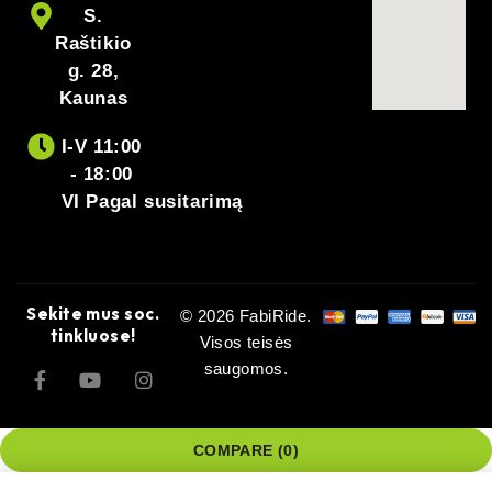
S.
Raštikio
g. 28,
Kaunas
I-V 11:00
- 18:00
VI Pagal susitarimą
Sekite mus soc.
© 2026 FabiRide.
tinkluose!
Visos teisės
saugomos.
COMPARE
(0)