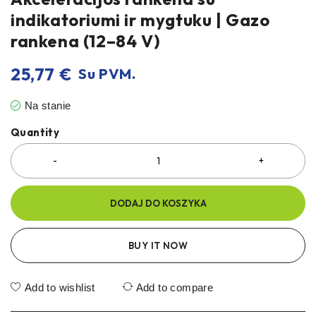
indikatoriumi ir mygtuku | Gazo
rankena (12–84 V)
25,77
€
Su PVM.
Na stanie
Quantity
DODAJ DO KOSZYKA
BUY IT NOW
Add to wishlist
Add to compare