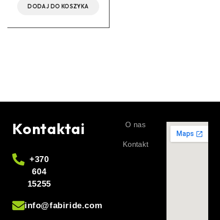
DODAJ DO KOSZYKA
Kontaktai
O nas
Kontakt
+370
604
15255
info@fabiride.com