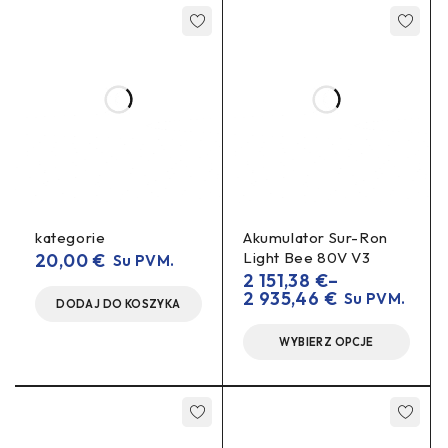
utraty mocy.
Seria, której możesz zaufać:
do 4,74
pojemność
kWh
(w zależności od wybranej opcji Ah) pozwala
kontynuować jazdę, gdy wszyscy inni zawracają.
Mniejszy opór = mniej ciepła
– ogniwa są
płytkami z czystej miedzi
połączone
(a nie
paskami niklowymi), co pozwala ograniczyć straty,
wydzielanie ciepła i nierównowagę oraz wydłużyć
żywotność akumulatora.
kategorie
Akumulator Sur-Ron
Light Bee 80V V3
20,00
€
Su PVM.
2 151,38
€
–
2 935,46
€
Su PVM.
DODAJ DO KOSZYKA
WYBIERZ OPCJE