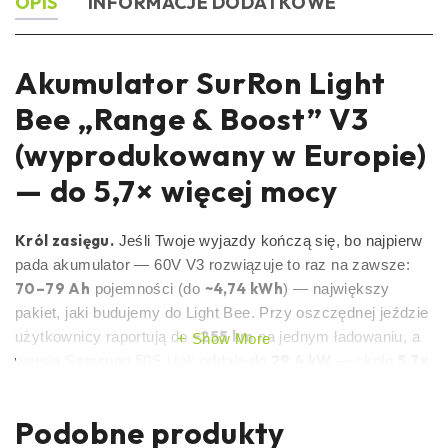
OPIS
INFORMACJE DODATKOWE
Akumulator SurRon Light
Bee „Range & Boost” V3
(wyprodukowany w Europie)
— do 5,7× więcej mocy
Król zasięgu.
Jeśli Twoje wyjazdy kończą się, bo najpierw
pada akumulator — 60V V3 rozwiązuje to raz na zawsze:
70–79 Ah
~4,74 kWh
pojemności (do
) — największy
pakiet, jaki budujemy do Light Bee. Przy oszczędnej jeździe
~255 km
użytkownicy raportują do
na jednym ładowaniu, a
Show More
29,4 kW
5,7×
wersja Samsung 50S i tak oddaje do
— około
mocy fabrycznej.
Podobne produkty
Wybierz ogniwa:
Samsung 35E lub LG M58T —