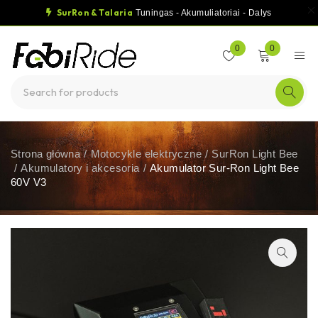
SurRon & Talaria
Tuningas - Akumuliatoriai - Dalys
0
0
Strona główna
/
Motocykle elektryczne
/
SurRon Light Bee
/
Akumulatory i akcesoria
/
Akumulator Sur-Ron Light Bee
60V V3