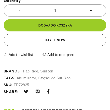
Quantity
DODAJ DO KOSZYKA
BUY IT NOW
Add to wishlist
Add to compare
BRANDS:
FabiRide
,
SurRon
TAGS:
Akumulator
,
Części do Sur-Ron
SKU:
FR72825
SHARE: