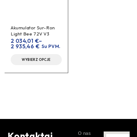
Nasz niestandardowy,
pełnokolorowy wyświetlacz
Akumulator Sur-Ron
Light Bee 72V V3
Zobacz więcej. Poczuj więcej. Jedź więcej.
Nasz
2 034,01
€
–
pełnokolorowy wyświetlacz, obsługiwany nawet w
2 935,46
€
Su PVM.
rękawiczkach, towarzyszy Ci tam, gdzie toczy się akcja —
jest wyrazisty, kontrastowy i nie da się go przeoczyć.
WYBIERZ OPCJE
Jednym spojrzeniem zorientujesz się, jak przebiega Twoja
jazda: widok naładowania pokazuje pozostały czas, dzięki
czemu dokładnie wiesz, kiedy ruszać, a także dane
dotyczące wydajności, stanu technicznego i
bezpieczeństwa — wszystko przejrzyście uporządkowane i
natychmiast zrozumiałe. Pędź po szlakach, doładuj baterię,
sprawdź statystyki – bez menu, bez zgadywania. Gdy coś
jest ważne, wyświetlacz to wyraźnie sygnalizuje; gdy jesteś
gotowy do drogi, informacja znika i pozwala Ci pędzić.
Kontaktai
O nas