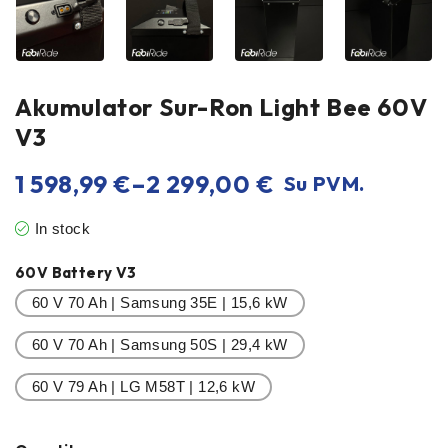
Akumulator Sur-Ron Light Bee 60V
V3
1 598,99
€
–
2 299,00
€
Su PVM.
In stock
60V Battery V3
60 V 70 Ah | Samsung 35E | 15,6 kW
60 V 70 Ah | Samsung 50S | 29,4 kW
60 V 79 Ah | LG M58T | 12,6 kW