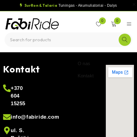
SurRon & Talaria
Tuningas - Akumuliatoriai - Dalys
0
0
O nas
Kontakt
Kontakt
+370
604
15255
info@fabiride.com
ul. S.