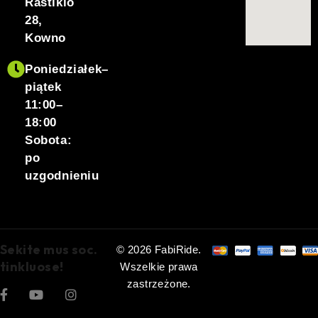
Raštikio
28,
Kowno
Poniedziałek–
piątek
11:00–
18:00
Sobota:
po
uzgodnieniu
Sekite mus soc.
© 2026 FabiRide.
tinkluose!
Wszelkie prawa
zastrzeżone.