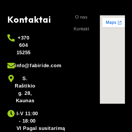
Kontaktai
O nas
Kontakt
+370
604
15255
info@fabiride.com
S.
Raštikio
g. 28,
Kaunas
I-V 11:00
- 18:00
VI Pagal susitarimą