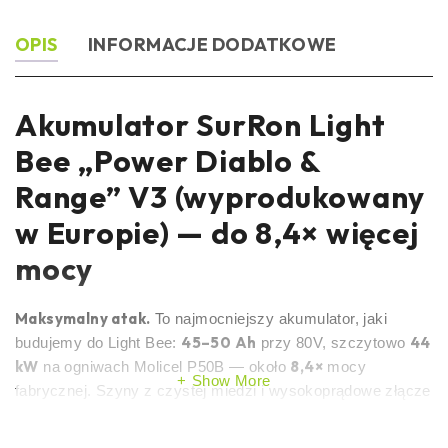
OPIS
INFORMACJE DODATKOWE
Akumulator SurRon Light
Bee „Power Diablo &
Range” V3 (wyprodukowany
w Europie) — do 8,4× więcej
mocy
Maksymalny atak.
To najmocniejszy akumulator, jaki
45–50 Ah
44
budujemy do Light Bee:
przy 80V, szczytowo
kW
8,4×
na ogniwach Molicel P50B — około
mocy
Show More
fabrycznej. Szyny z czystej miedzi i wysokoprądowe złącze
QS8 trzymają napięcie w ryzach, nawet gdy pod górę
jedziesz „na pełnej”.