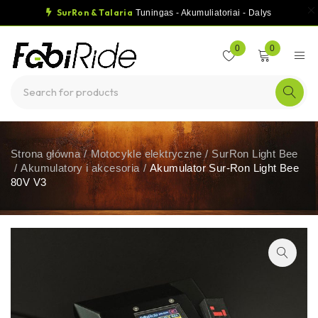
SurRon & Talaria
Tuningas - Akumuliatoriai - Dalys
0
0
Strona główna
/
Motocykle elektryczne
/
SurRon Light Bee
/
Akumulatory i akcesoria
/
Akumulator Sur-Ron Light Bee
80V V3