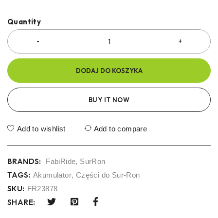
Quantity
DODAJ DO KOSZYKA
BUY IT NOW
Add to wishlist
Add to compare
BRANDS:
FabiRide
,
SurRon
TAGS:
Akumulator
,
Części do Sur-Ron
SKU:
FR23878
SHARE: